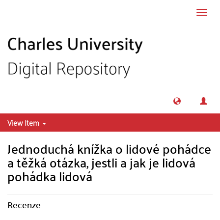
Skip to main content
Toggl
navig
View Item
Jednoduchá knížka o lidové pohádce
a těžká otázka, jestli a jak je lidová
pohádka lidová
Recenze