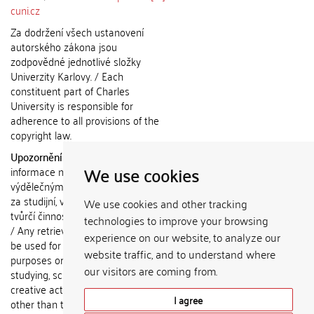
cuni.cz
Za dodržení všech ustanovení
autorského zákona jsou
zodpovědné jednotlivé složky
Univerzity Karlovy. / Each
constituent part of Charles
University is responsible for
adherence to all provisions of the
copyright law.
Upozornění / Notice:
Získané
We use cookies
informace nemohou být použity k
výdělečným účelům nebo vydávány
za studijní, vědeckou nebo jinou
We use cookies and other tracking
tvůrčí činnost jiné osoby než autora.
technologies to improve your browsing
/ Any retrieved information shall not
experience on our website, to analyze our
be used for any commercial
website traffic, and to understand where
purposes or claimed as results of
our visitors are coming from.
studying, scientific or any other
creative activities of any person
I agree
other than the author.