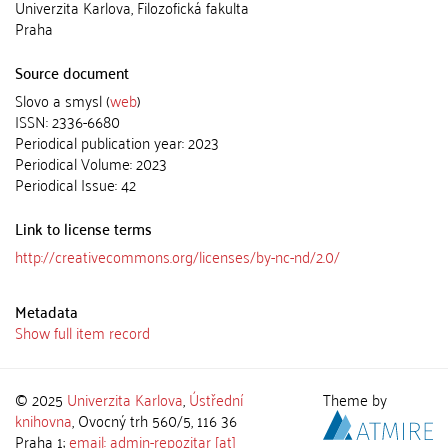
Univerzita Karlova, Filozofická fakulta
Praha
Source document
Slovo a smysl (
web
)
ISSN: 2336-6680
Periodical publication year: 2023
Periodical Volume: 2023
Periodical Issue: 42
Link to license terms
http://creativecommons.org/licenses/by-nc-nd/2.0/
Metadata
Show full item record
© 2025
Univerzita Karlova
,
Ústřední
Theme by
knihovna
, Ovocný trh 560/5, 116 36
Praha 1;
email: admin-repozitar [at]