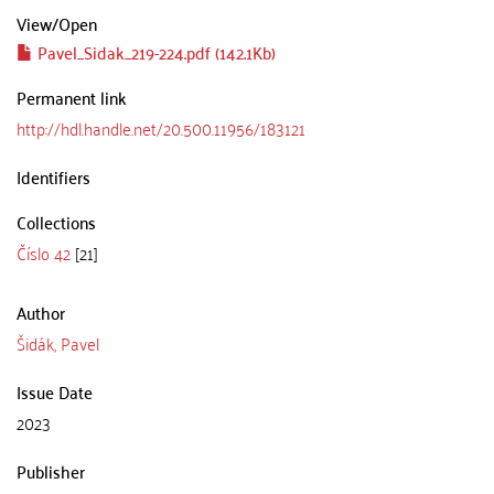
View/
Open
Pavel_Sidak_219-224.pdf (142.1Kb)
Permanent link
http://hdl.handle.net/20.500.11956/183121
Identifiers
Collections
Číslo 42
[21]
Author
Šidák, Pavel
Issue Date
2023
Publisher