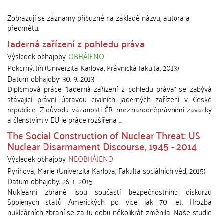
Zobrazují se záznamy příbuzné na základě názvu, autora a
předmětu.
Jaderná zařízení z pohledu práva
Výsledek obhajoby:
OBHÁJENO
Pokorný, Jiří
(
Univerzita Karlova, Právnická fakulta
,
2013
)
Datum obhajoby:
30. 9. 2013
Diplomová práce "Jaderná zařízení z pohledu práva" se zabývá
stávající právní úpravou civilních jaderných zařízení v České
republice. Z důvodu vázanosti ČR mezinárodněprávními závazky
a členstvím v EU je práce rozšířena ...
The Social Construction of Nuclear Threat: US
Nuclear Disarmament Discourse, 1945 - 2014
Výsledek obhajoby:
NEOBHÁJENO
Pyrihová, Marie
(
Univerzita Karlova, Fakulta sociálních věd
,
2015
)
Datum obhajoby:
26. 1. 2015
Nukleární zbraně jsou součástí bezpečnostního diskurzu
Spojených států Amerických po vice jak 70 let. Hrozba
nukleárních zbraní se za tu dobu několikrát změnila. Naše studie