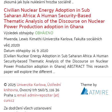
zkoumá jak byla nukleární hrozba sociálně ...
Civilian Nuclear Energy Adoption in Sub
Saharan Africa: A Human Security-Based
Thematic Analysis of the Discourse on Nuclear
Power Production adoption in Ghana
Výsledek obhajoby:
OBHÁJENO
Mwenda, Lewis Kimathi
(
Univerzita Karlova, Fakulta sociálních
věd
,
2020
)
Datum obhajoby:
16. 9. 2020
[Civilian Nuclear Energy Adoption in Sub Saharan Africa: A Human
Security-based Thematic Analysis of the Discourse on Nuclear
Power Production adoption in Ghana] ABSTRACT This research
paper will explore the different ...
© 2025
Univerzita Karlova
,
Ústřední
Theme by
knihovna
, Ovocný trh 560/5, 116 36
Praha 1;
email: admin-repozitar [at]
cuni.cz
Za dodržení všech ustanovení