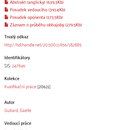
Abstrakt (anglicky) (639.3Kb)
Posudek vedoucího (391.4Kb)
Posudek oponenta (173.5Kb)
Záznam o průběhu obhajoby (279.5Kb)
Trvalý odkaz
http://hdl.handle.net/20.500.11956/182885
Identifikátory
SIS:
247946
Kolekce
Kvalifikační práce
[20621]
Autor
Guitard, Gaëlle
Vedoucí práce