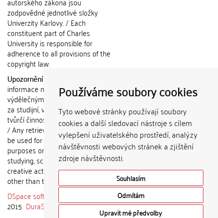
autorského zákona jsou
zodpovědné jednotlivé složky
Univerzity Karlovy. / Each
constituent part of Charles
University is responsible for
adherence to all provisions of the
copyright law.
Upozornění / Notice:
Získané
Používáme soubory cookies
informace nemohou být použity k
výdělečným účelům nebo vydávány
za studijní, vědeckou nebo jinou
Tyto webové stránky používají soubory
tvůrčí činnost jiné osoby než autora.
cookies a další sledovací nástroje s cílem
/ Any retrieved information shall not
vylepšení uživatelského prostředí, analýzy
be used for any commercial
návštěvnosti webových stránek a zjištění
purposes or claimed as results of
zdroje návštěvnosti.
studying, scientific or any other
creative activities of any person
Souhlasím
other than the author.
DSpace software
copyright © 2002-
Odmítám
2015
DuraSpace
Upravit mé předvolby