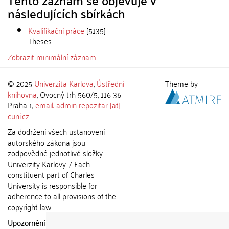
Tento záznam se objevuje v
následujících sbírkách
Kvalifikační práce
[5135]
Theses
Zobrazit minimální záznam
© 2025
Univerzita Karlova
,
Ústřední
Theme by
knihovna
, Ovocný trh 560/5, 116 36
Praha 1;
email: admin-repozitar [at]
cuni.cz
Za dodržení všech ustanovení
autorského zákona jsou
zodpovědné jednotlivé složky
Univerzity Karlovy. / Each
constituent part of Charles
University is responsible for
adherence to all provisions of the
copyright law.
Upozornění / Notice:
Získané