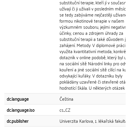
substituční terapie, kteří jí v současné 
užívají či ji užívali v posledním měsíci. 
se tedy zabýváme nejčastěji užívanou
formou nikotinové terapie v našem
výzkumném souboru, jejími negativní
účinky, cenou a zdrojem úhrady za
substituční terapii a také důvodem jej
zahájení. Metody: V diplomové práci je
využita kvantitativní metoda, konkrét
dotazník v online podobě, který byl u
na sociální sítě Národní linky pro odvy
kouření a jiné sociální sítě cílící na kuř
odvykající kuřáky. V dotazníku byly
pokládány uzavřené či otevřené otázky,
hodnotící škála. U některých otázek moh
dc.language
Čeština
dc.language.iso
cs_CZ
dc.publisher
Univerzita Karlova, 1. lékařská fakulta