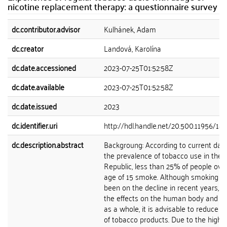
nicotine replacement therapy: a questionnaire survey
dc.contributor.advisor
Kulhánek, Adam
dc.creator
Landová, Karolína
dc.date.accessioned
2023-07-25T01:52:58Z
dc.date.available
2023-07-25T01:52:58Z
dc.date.issued
2023
dc.identifier.uri
http://hdl.handle.net/20.500.11956/18
dc.description.abstract
Backgroung: According to current dat
the prevalence of tobacco use in the
Republic, less than 25% of people ove
age of 15 smoke. Although smoking h
been on the decline in recent years, d
the effects on the human body and so
as a whole, it is advisable to reduce t
of tobacco products. Due to the high r