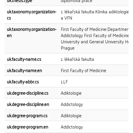
uk.thesis.type
diplomová práce
uk.taxonomy.organization-
1. lékařská fakulta::Klinika adiktologie 
cs
a VFN
uk.taxonomy.organization-
First Faculty of Medicine::Department 
en
Addictology First Faculty of Medicine 
University and General University Hosp
Prague
uk.faculty-name.cs
1. lékařská fakulta
uk.faculty-name.en
First Faculty of Medicine
uk.faculty-abbr.cs
1.LF
uk.degree-discipline.cs
Adiktologie
uk.degree-discipline.en
Addictology
uk.degree-program.cs
Adiktologie
uk.degree-program.en
Addictology