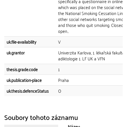
specifically a questionnaire in online f
which was placed on the social netwo
the National Smoking Cessation Line
other social networks targeting smok
and those who quit smoking. Closed o
open...
uk.file-availability
V
uk.grantor
Univerzita Karlova, 1. lékařská fakulta, 
adiktologie 1. LF UK a VFN
thesis.grade.code
1
uk.publication-place
Praha
uk.thesis.defenceStatus
O
Soubory tohoto záznamu
Název: