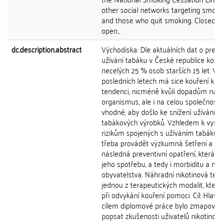
other social networks targeting smok
and those who quit smoking. Closed o
open...
dc.description.abstract
Východiska: Dle aktuálních dat o preva
užívání tabáku v České republice kouří
necelých 25 % osob starších 15 let. V
posledních letech má sice kouření kles
tendenci, nicméně kvůli dopadům na l
organismus, ale i na celou společnost 
vhodné, aby došlo ke snížení užívání
tabákových výrobků. Vzhledem k vys
rizikům spojených s užíváním tabáku j
třeba provádět výzkumná šetření a
následná preventivní opatření, která 
jeho spotřebu, a tedy i morbiditu a mor
obyvatelstva. Náhradní nikotinová tera
jednou z terapeutických modalit, kte
při odvykání kouření pomoci. Cíl: Hlav
cílem diplomové práce bylo zmapovat
popsat zkušenosti uživatelů nikotinov