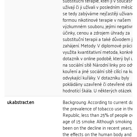
substituční terapie, kteří jí v současné 
užívají či ji užívali v posledním měsíci. 
se tedy zabýváme nejčastěji užívanou
formou nikotinové terapie v našem
výzkumném souboru, jejími negativní
účinky, cenou a zdrojem úhrady za
substituční terapii a také důvodem jej
zahájení. Metody: V diplomové práci je
využita kvantitativní metoda, konkrét
dotazník v online podobě, který byl u
na sociální sítě Národní linky pro odvy
kouření a jiné sociální sítě cílící na kuř
odvykající kuřáky. V dotazníku byly
pokládány uzavřené či otevřené otázky,
hodnotící škála. U některých otázek moh
uk.abstract.en
Backgroung: According to current dat
the prevalence of tobacco use in the
Republic, less than 25% of people ove
age of 15 smoke. Although smoking h
been on the decline in recent years, d
the effects on the human body and so