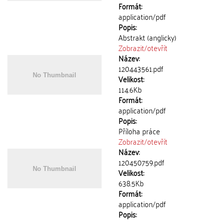
Formát:
application/pdf
Popis:
Abstrakt (anglicky)
Zobrazit/
otevřít
Název:
120443561.pdf
Velikost:
114.6Kb
Formát:
application/pdf
Popis:
Příloha práce
Zobrazit/
otevřít
Název:
120450759.pdf
Velikost:
638.5Kb
Formát:
application/pdf
Popis: