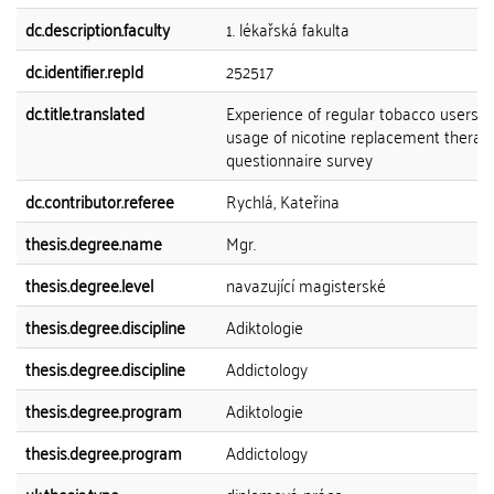
dc.description.faculty
1. lékařská fakulta
dc.identifier.repId
252517
dc.title.translated
Experience of regular tobacco users w
usage of nicotine replacement therapy
questionnaire survey
dc.contributor.referee
Rychlá, Kateřina
thesis.degree.name
Mgr.
thesis.degree.level
navazující magisterské
thesis.degree.discipline
Adiktologie
thesis.degree.discipline
Addictology
thesis.degree.program
Adiktologie
thesis.degree.program
Addictology