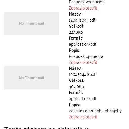
Posudek vedoucího
Zobrazit/
otevřít
Název:
120451045.pdf
Velikost:
227.0Kb
Formát:
application/pdf
Popis:
Posudek oponenta
Zobrazit/
otevřít
Název:
120452440.pdf
Velikost:
402.0Kb
Formát:
application/pdf
Popis:
Záznam o průběhu obhajoby
Zobrazit/
otevřít