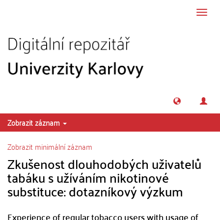
Přeskočit na obsah
Přepn
navig
Zobrazit záznam
Zobrazit minimální záznam
Zkušenost dlouhodobých uživatelů
tabáku s užíváním nikotinové
substituce: dotazníkový výzkum
Experience of regular tobacco users with usage of