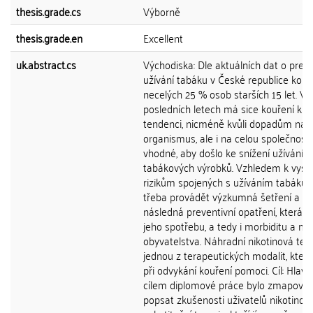
thesis.grade.cs
Výborně
thesis.grade.en
Excellent
uk.abstract.cs
Východiska: Dle aktuálních dat o preva
užívání tabáku v České republice kouří
necelých 25 % osob starších 15 let. V
posledních letech má sice kouření kles
tendenci, nicméně kvůli dopadům na l
organismus, ale i na celou společnost 
vhodné, aby došlo ke snížení užívání
tabákových výrobků. Vzhledem k vys
rizikům spojených s užíváním tabáku j
třeba provádět výzkumná šetření a
následná preventivní opatření, která 
jeho spotřebu, a tedy i morbiditu a mor
obyvatelstva. Náhradní nikotinová tera
jednou z terapeutických modalit, kte
při odvykání kouření pomoci. Cíl: Hlav
cílem diplomové práce bylo zmapovat
popsat zkušenosti uživatelů nikotinov