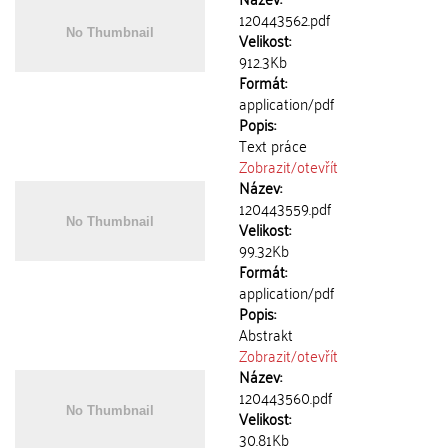
120443562.pdf
Velikost:
912.3Kb
Formát:
application/pdf
Popis:
Text práce
Zobrazit/
otevřít
Název:
120443559.pdf
Velikost:
99.32Kb
Formát:
application/pdf
Popis:
Abstrakt
Zobrazit/
otevřít
Název:
120443560.pdf
Velikost:
30.81Kb