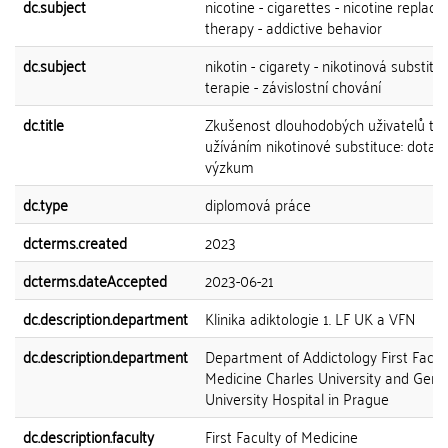
dc.subject
nicotine - cigarettes - nicotine replac
therapy - addictive behavior
dc.subject
nikotin - cigarety - nikotinová substitu
terapie - závislostní chování
dc.title
Zkušenost dlouhodobých uživatelů ta
užíváním nikotinové substituce: dotaz
výzkum
dc.type
diplomová práce
dcterms.created
2023
dcterms.dateAccepted
2023-06-21
dc.description.department
Klinika adiktologie 1. LF UK a VFN
dc.description.department
Department of Addictology First Facult
Medicine Charles University and Gene
University Hospital in Prague
dc.description.faculty
First Faculty of Medicine