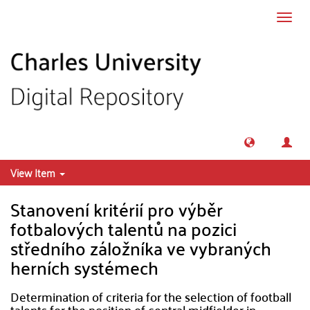
Skip to main content
Toggl
navig
View Item
Stanovení kritérií pro výběr
fotbalových talentů na pozici
středního záložníka ve vybraných
herních systémech
Determination of criteria for the selection of football
talents for the position of central midfielder in