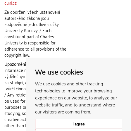
cuni.cz
Za dodržení všech ustanovení
autorského zákona jsou
zodpovědné jednotlivé složky
Univerzity Karlovy. / Each
constituent part of Charles
University is responsible for
adherence to all provisions of the
copyright law.
Upozornění / Notice:
Získané
We use cookies
informace nemohou být použity k
výdělečným účelům nebo vydávány
za studijní, vědeckou nebo jinou
We use cookies and other tracking
tvůrčí činnost jiné osoby než autora.
technologies to improve your browsing
/ Any retrieved information shall not
experience on our website, to analyze our
be used for any commercial
website traffic, and to understand where
purposes or claimed as results of
our visitors are coming from.
studying, scientific or any other
creative activities of any person
I agree
other than the author.