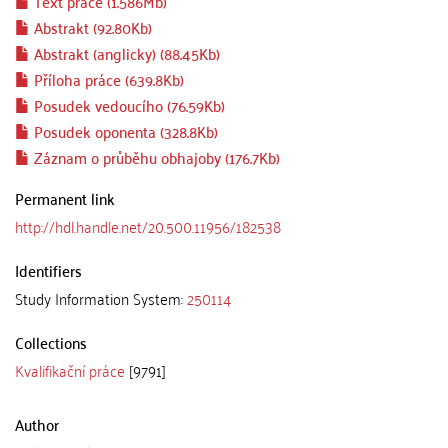
Text práce (1.586Mb)
Abstrakt (92.80Kb)
Abstrakt (anglicky) (88.45Kb)
Příloha práce (639.8Kb)
Posudek vedoucího (76.59Kb)
Posudek oponenta (328.8Kb)
Záznam o průběhu obhajoby (176.7Kb)
Permanent link
http://hdl.handle.net/20.500.11956/182538
Identifiers
Study Information System:
250114
Collections
Kvalifikační práce
[9791]
Author