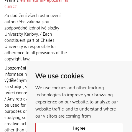
cuni.cz
Za dodržení všech ustanovení
autorského zákona jsou
zodpovědné jednotlivé složky
Univerzity Karlovy. / Each
constituent part of Charles
University is responsible for
adherence to all provisions of the
copyright law.
Upozornění / Notice:
Získané
We use cookies
informace nemohou být použity k
výdělečným účelům nebo vydávány
za studijní, vědeckou nebo jinou
We use cookies and other tracking
tvůrčí činnost jiné osoby než autora.
technologies to improve your browsing
/ Any retrieved information shall not
experience on our website, to analyze our
be used for any commercial
website traffic, and to understand where
purposes or claimed as results of
our visitors are coming from.
studying, scientific or any other
creative activities of any person
I agree
other than the author.