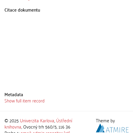
Citace dokumentu
Metadata
Show full item record
© 2025
Univerzita Karlova
,
Ústřední
Theme by
knihovna
, Ovocný trh 560/5, 116 36
Praha 1;
email: admin-repozitar [at]