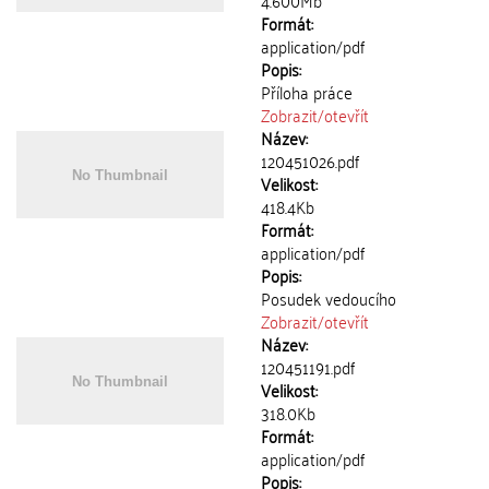
4.600Mb
Formát:
application/pdf
Popis:
Příloha práce
Zobrazit/
otevřít
Název:
120451026.pdf
Velikost:
418.4Kb
Formát:
application/pdf
Popis:
Posudek vedoucího
Zobrazit/
otevřít
Název:
120451191.pdf
Velikost:
318.0Kb
Formát:
application/pdf
Popis: