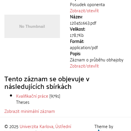
Posudek oponenta
Zobrazit/
otevřít
Název:
120451663.pdf
Velikost:
178.7Kb
Formát:
application/pdf
Popis:
Záznam o průběhu obhajoby
Zobrazit/
otevřít
Tento záznam se objevuje v
následujících sbírkách
Kvalifikační práce
[9791]
Theses
Zobrazit minimální záznam
© 2025
Univerzita Karlova
,
Ústřední
Theme by