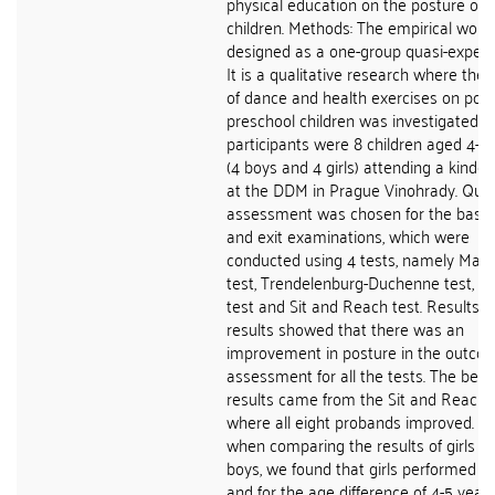
physical education on the posture of 
children. Methods: The empirical work 
designed as a one-group quasi-experi
It is a qualitative research where the 
of dance and health exercises on post
preschool children was investigated. 
participants were 8 children aged 4-5
(4 boys and 4 girls) attending a kinde
at the DDM in Prague Vinohrady. Quali
assessment was chosen for the basel
and exit examinations, which were
conducted using 4 tests, namely Math
test, Trendelenburg-Duchenne test, 
test and Sit and Reach test. Results: 
results showed that there was an
improvement in posture in the outco
assessment for all the tests. The best
results came from the Sit and Reach t
where all eight probands improved. Fu
when comparing the results of girls a
boys, we found that girls performed b
and for the age difference of 4-5 years,