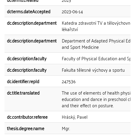
dcterms.dateAccepted
2023-06-14
dc.description.department
Katedra zdravotní TV a tělovýchovné
lékařství
dc.description.department
Department of Adapted Physical Educ
and Sport Medicine
dc.description.faculty
Faculty of Physical Education and Spo
dc.description.faculty
Fakulta tělesné výchovy a sportu
dc.identifier.repId
247536
dc.title.translated
The use of elements of health physica
education and dance in preschool chil
and their effect on posture.
dc.contributor.referee
Hráský, Pavel
thesis.degree.name
Mgr.