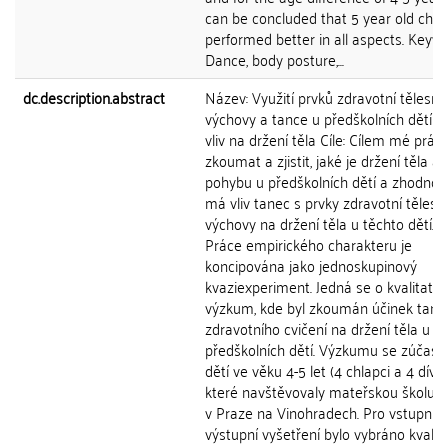
can be concluded that 5 year old chil
performed better in all aspects. Keyw
Dance, body posture,...
dc.description.abstract
Název: Využití prvků zdravotní tělesné
výchovy a tance u předškolních dětí a 
vliv na držení těla Cíle: Cílem mé práce
zkoumat a zjistit, jaké je držení těla a
pohybu u předškolních dětí a zhodnotit
má vliv tanec s prvky zdravotní tělesn
výchovy na držení těla u těchto dětí. 
Práce empirického charakteru je
koncipována jako jednoskupinový
kvaziexperiment. Jedná se o kvalitativn
výzkum, kde byl zkoumán účinek tanc
zdravotního cvičení na držení těla u
předškolních dětí. Výzkumu se zúčastn
dětí ve věku 4-5 let (4 chlapci a 4 dívky
které navštěvovaly mateřskou školu 
v Praze na Vinohradech. Pro vstupní a
výstupní vyšetření bylo vybráno kvalita