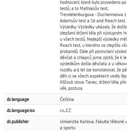
hodnocení, které bylo provedeno pomo
testů, a to Mathiasův test,
Trendelenburgova - Duchenneova zko
Adamsův test a Sit and Reach test.
Výsledky: Výsledky ukázaly, že došlo k
zlepšení držení těla při výstupním ho
u všech testů. Nejlepší výsledky měl S
Reach test, u kterého se zlepšilo vše
probandů. Dále při porovnání výsledků
děvčat a chlapců jsme zjistili, že k lep
výsledkům došla děvčata a u věkové
rozdílu 4-5 let lze konstatovat, že pěti
děti si ve všech aspektech vedly lépe.
Klíčová slova: Tanec, držení těla, předš
věk, postura
dc.language
Čeština
dc.language.iso
cs_CZ
dc.publisher
Univerzita Karlova, Fakulta tělesné vý
a sportu