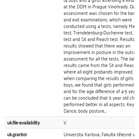
at the DDM in Prague Vinohrady. Quali
assessment was chosen for the basel
and exit examinations, which were
conducted using 4 tests, namely Math
test, Trendelenburg-Duchenne test, 
test and Sit and Reach test. Results: 
results showed that there was an
improvement in posture in the outco
assessment for all the tests. The best
results came from the Sit and Reach t
where all eight probands improved. Fu
when comparing the results of girls a
boys, we found that girls performed b
and for the age difference of 4-5 years,
can be concluded that 5 year old chil
performed better in all aspects. Keyw
Dance, body posture,...
uk.file-availability
V
uk.grantor
Univerzita Karlova, Fakulta tělesné vý