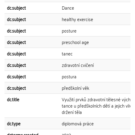
dc.subject
Dance
dc.subject
healthy exercise
dc.subject
posture
dc.subject
preschool age
dc.subject
tanec
dc.subject
zdravotní cvičení
dc.subject
postura
dc.subject
předškolní věk
dc.title
Využití prvků zdravotní tělesné výchov
tance u předškolních dětí a jejich vliv 
držení těla
dc.type
diplomová práce
dcterms.created
2023