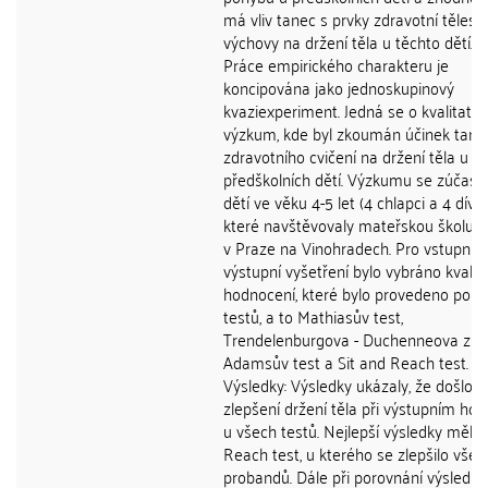
má vliv tanec s prvky zdravotní tělesn
výchovy na držení těla u těchto dětí. 
Práce empirického charakteru je
koncipována jako jednoskupinový
kvaziexperiment. Jedná se o kvalitativn
výzkum, kde byl zkoumán účinek tanc
zdravotního cvičení na držení těla u
předškolních dětí. Výzkumu se zúčastn
dětí ve věku 4-5 let (4 chlapci a 4 dívky
které navštěvovaly mateřskou školu 
v Praze na Vinohradech. Pro vstupní a
výstupní vyšetření bylo vybráno kvalita
hodnocení, které bylo provedeno pomo
testů, a to Mathiasův test,
Trendelenburgova - Duchenneova zko
Adamsův test a Sit and Reach test.
Výsledky: Výsledky ukázaly, že došlo k
zlepšení držení těla při výstupním ho
u všech testů. Nejlepší výsledky měl S
Reach test, u kterého se zlepšilo vše
probandů. Dále při porovnání výsledků