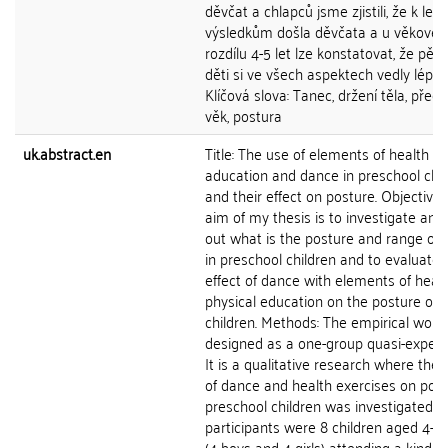
děvčat a chlapců jsme zjistili, že k lep
výsledkům došla děvčata a u věkové
rozdílu 4-5 let lze konstatovat, že pěti
děti si ve všech aspektech vedly lépe.
Klíčová slova: Tanec, držení těla, předš
věk, postura
uk.abstract.en
Title: The use of elements of health ph
aducation and dance in preschool chil
and their effect on posture. Objectives
aim of my thesis is to investigate and 
out what is the posture and range of
in preschool children and to evaluate 
effect of dance with elements of heal
physical education on the posture of 
children. Methods: The empirical work 
designed as a one-group quasi-experi
It is a qualitative research where the 
of dance and health exercises on post
preschool children was investigated. 
participants were 8 children aged 4-5
(4 boys and 4 girls) attending a kinde