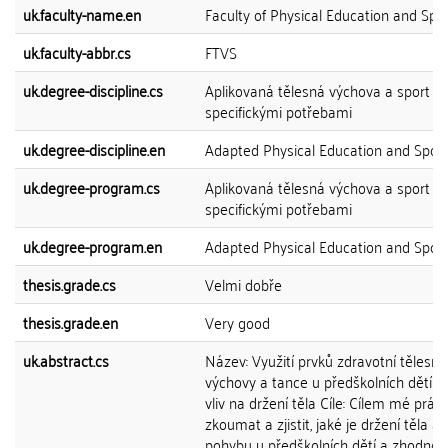
uk.faculty-name.en
Faculty of Physical Education and Spo
uk.faculty-abbr.cs
FTVS
uk.degree-discipline.cs
Aplikovaná tělesná výchova a sport o
specifickými potřebami
uk.degree-discipline.en
Adapted Physical Education and Sport
uk.degree-program.cs
Aplikovaná tělesná výchova a sport o
specifickými potřebami
uk.degree-program.en
Adapted Physical Education and Sport
thesis.grade.cs
Velmi dobře
thesis.grade.en
Very good
uk.abstract.cs
Název: Využití prvků zdravotní tělesné
výchovy a tance u předškolních dětí a 
vliv na držení těla Cíle: Cílem mé práce
zkoumat a zjistit, jaké je držení těla a
pohybu u předškolních dětí a zhodnotit