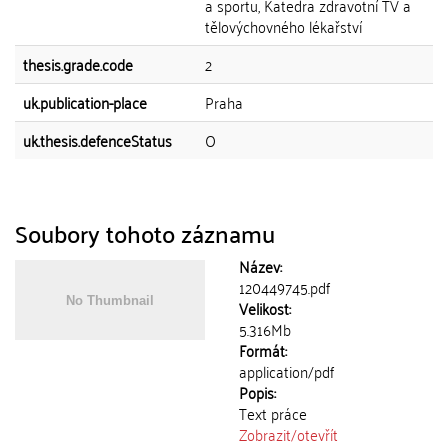
a sportu, Katedra zdravotní TV a
tělovýchovného lékařství
thesis.grade.code
2
uk.publication-place
Praha
uk.thesis.defenceStatus
O
Soubory tohoto záznamu
Název:
120449745.pdf
Velikost:
5.316Mb
Formát:
application/pdf
Popis:
Text práce
Zobrazit/
otevřít