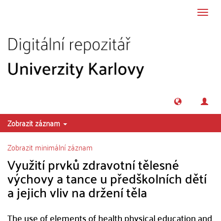
Přeskočit na obsah
Přepn
navig
Zobrazit záznam
Zobrazit minimální záznam
Využití prvků zdravotní tělesné
výchovy a tance u předškolních dětí
a jejich vliv na držení těla
The use of elements of health physical education and