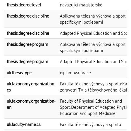
thesis.degree.level
navazující magisterské
thesis.degree.discipline
Aplikovaná tělesná výchova a sport o
specifickými potřebami
thesis.degree.discipline
Adapted Physical Education and Sport
thesis.degree.program
Aplikovaná tělesná výchova a sport o
specifickými potřebami
thesis.degree.program
Adapted Physical Education and Sport
uk.thesis.type
diplomová práce
uk.taxonomy.organization-
Fakulta tělesné výchovy a sportu::Kat
cs
zdravotní TV a tělovýchovného lékařst
uk.taxonomy.organization-
Faculty of Physical Education and
en
Sport::Department of Adapted Physica
Education and Sport Medicine
uk.faculty-name.cs
Fakulta tělesné výchovy a sportu