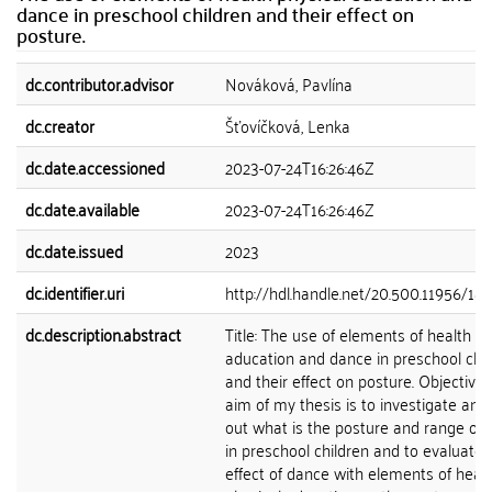
dance in preschool children and their effect on
posture.
dc.contributor.advisor
Nováková, Pavlína
dc.creator
Šťovíčková, Lenka
dc.date.accessioned
2023-07-24T16:26:46Z
dc.date.available
2023-07-24T16:26:46Z
dc.date.issued
2023
dc.identifier.uri
http://hdl.handle.net/20.500.11956/18
dc.description.abstract
Title: The use of elements of health ph
aducation and dance in preschool chil
and their effect on posture. Objectives
aim of my thesis is to investigate and 
out what is the posture and range of
in preschool children and to evaluate 
effect of dance with elements of heal