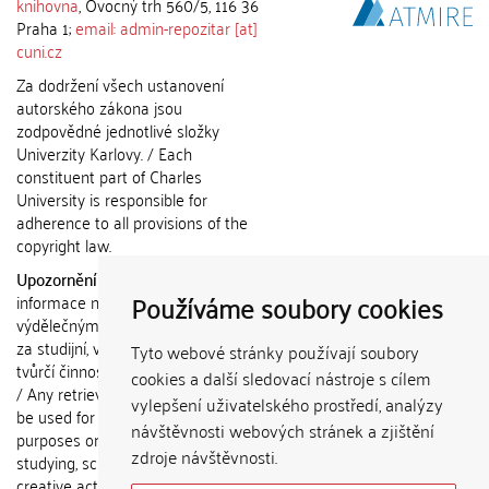
knihovna
, Ovocný trh 560/5, 116 36
Praha 1;
email: admin-repozitar [at]
cuni.cz
Za dodržení všech ustanovení
autorského zákona jsou
zodpovědné jednotlivé složky
Univerzity Karlovy. / Each
constituent part of Charles
University is responsible for
adherence to all provisions of the
copyright law.
Upozornění / Notice:
Získané
Používáme soubory cookies
informace nemohou být použity k
výdělečným účelům nebo vydávány
za studijní, vědeckou nebo jinou
Tyto webové stránky používají soubory
tvůrčí činnost jiné osoby než autora.
cookies a další sledovací nástroje s cílem
/ Any retrieved information shall not
vylepšení uživatelského prostředí, analýzy
be used for any commercial
návštěvnosti webových stránek a zjištění
purposes or claimed as results of
zdroje návštěvnosti.
studying, scientific or any other
creative activities of any person