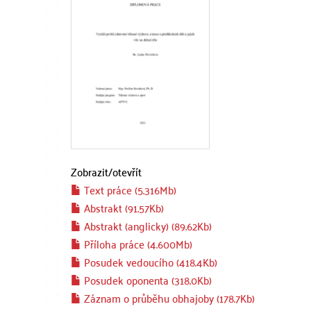
Zobrazit/
otevřít
Text práce (5.316Mb)
Abstrakt (91.57Kb)
Abstrakt (anglicky) (89.62Kb)
Příloha práce (4.600Mb)
Posudek vedoucího (418.4Kb)
Posudek oponenta (318.0Kb)
Záznam o průběhu obhajoby (178.7Kb)