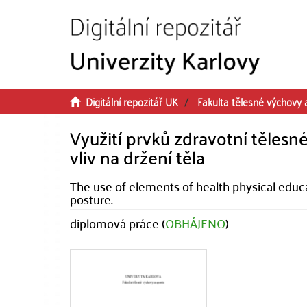
Přeskočit na obsah
Digitální repozitář UK
Fakulta tělesné výchovy 
Využití prvků zdravotní tělesné
vliv na držení těla
The use of elements of health physical educa
posture.
diplomová práce (
OBHÁJENO
)