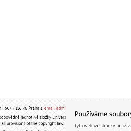
h 560/5, 116 36 Praha 1;
email: admin-repozitar [at] cuni.cz
Používáme soubor
povědné jednotlivé složky Univerzity Karlovy. / Each constituent
all provisions of the copyright law.
Tyto webové stránky používaj