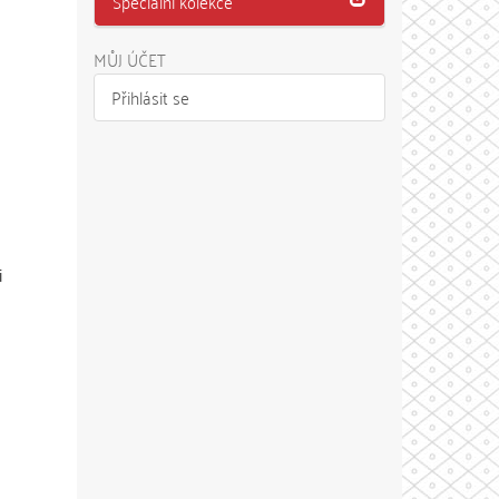
Speciální kolekce
MŮJ ÚČET
Přihlásit se
i