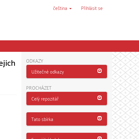
čeština
Přihlásit se
ejich
ODKAZY
Užitečné odkazy
PROCHÁZET
Celý repozitář
Tato sbírka