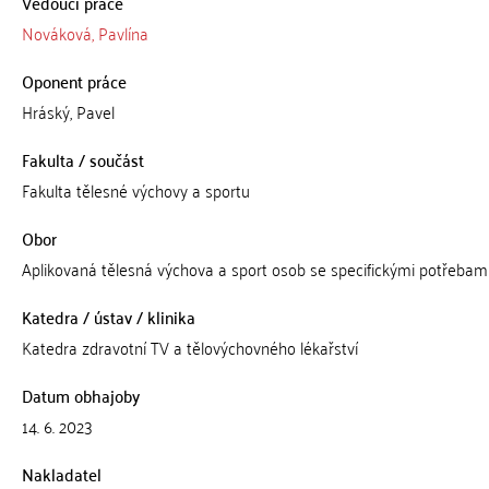
Vedoucí práce
Nováková, Pavlína
Oponent práce
Hráský, Pavel
Fakulta / součást
Fakulta tělesné výchovy a sportu
Obor
Aplikovaná tělesná výchova a sport osob se specifickými potřebam
Katedra / ústav / klinika
Katedra zdravotní TV a tělovýchovného lékařství
Datum obhajoby
14. 6. 2023
Nakladatel