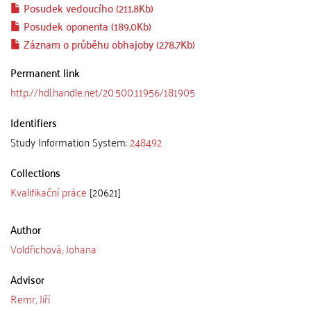
Posudek vedoucího (211.8Kb)
Posudek oponenta (189.0Kb)
Záznam o průběhu obhajoby (278.7Kb)
Permanent link
http://hdl.handle.net/20.500.11956/181905
Identifiers
Study Information System:
248492
Collections
Kvalifikační práce
[20621]
Author
Voldřichová, Johana
Advisor
Remr, Jiří