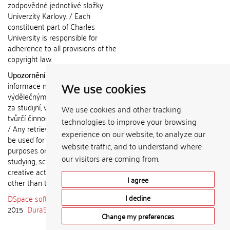
zodpovědné jednotlivé složky
Univerzity Karlovy. / Each
constituent part of Charles
University is responsible for
adherence to all provisions of the
copyright law.
Upozornění / Notice:
Získané
We use cookies
informace nemohou být použity k
výdělečným účelům nebo vydávány
za studijní, vědeckou nebo jinou
We use cookies and other tracking
tvůrčí činnost jiné osoby než autora.
technologies to improve your browsing
/ Any retrieved information shall not
experience on our website, to analyze our
be used for any commercial
website traffic, and to understand where
purposes or claimed as results of
our visitors are coming from.
studying, scientific or any other
creative activities of any person
I agree
other than the author.
DSpace software
copyright © 2002-
I decline
2015
DuraSpace
Change my preferences