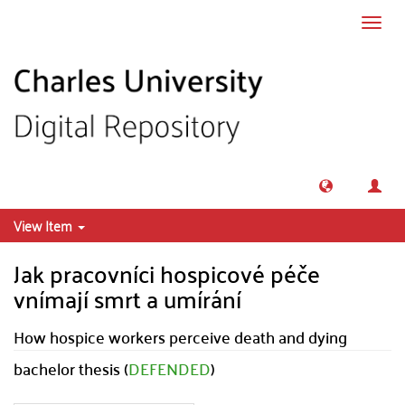
Skip to main content
Toggl
navig
View Item
Jak pracovníci hospicové péče
vnímají smrt a umírání
How hospice workers perceive death and dying
bachelor thesis (
DEFENDED
)