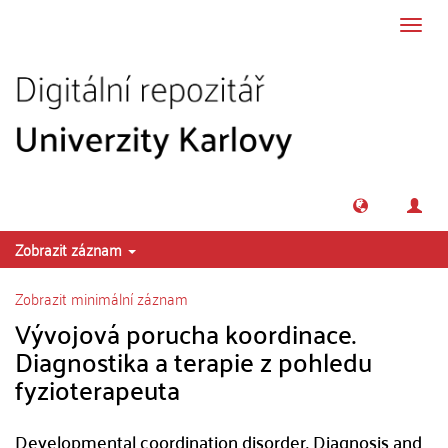
Přeskočit na obsah
Přepn
navig
Zobrazit záznam
Zobrazit minimální záznam
Vývojová porucha koordinace.
Diagnostika a terapie z pohledu
fyzioterapeuta
Developmental coordination disorder. Diagnosis and