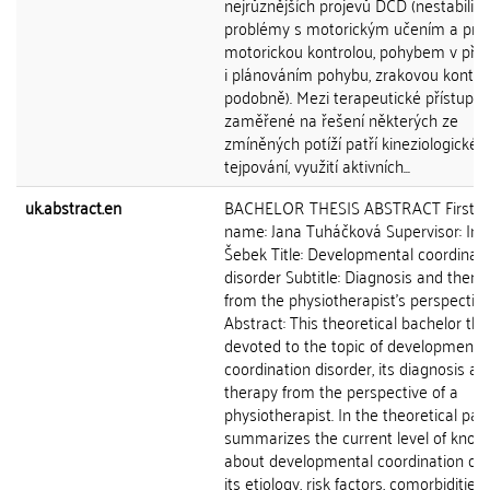
nejrůznějších projevů DCD (nestabilita,
problémy s motorickým učením a predi
motorickou kontrolou, pohybem v pře
i plánováním pohybu, zrakovou kontro
podobně). Mezi terapeutické přístupy
zaměřené na řešení některých ze
zmíněných potíží patří kineziologické
tejpování, využití aktivních...
uk.abstract.en
BACHELOR THESIS ABSTRACT First an
name: Jana Tuháčková Supervisor: Ing.
Šebek Title: Developmental coordinati
disorder Subtitle: Diagnosis and thera
from the physiotherapist's perspectiv
Abstract: This theoretical bachelor thes
devoted to the topic of developmenta
coordination disorder, its diagnosis an
therapy from the perspective of a
physiotherapist. In the theoretical part
summarizes the current level of know
about developmental coordination dis
its etiology, risk factors, comorbidities,