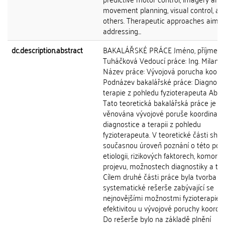
movement planning, visual control, an
others. Therapeutic approaches aimed
addressing...
dc.description.abstract
BAKALÁŘSKÉ PRÁCE Jméno, příjmení:
Tuháčková Vedoucí práce: Ing. Milan 
Název práce: Vývojová porucha koord
Podnázev bakalářské práce: Diagnosti
terapie z pohledu fyzioterapeuta Abstr
Tato teoretická bakalářská práce je
věnována vývojové poruše koordinace 
diagnostice a terapii z pohledu
fyzioterapeuta. V teoretické části shrn
současnou úroveň poznání o této poruš
etiologii, rizikových faktorech, komorbi
projevu, možnostech diagnostiky a ter
Cílem druhé části práce byla tvorba
systematické rešerše zabývající se
nejnovějšími možnostmi fyzioterapie a 
efektivitou u vývojové poruchy koordin
Do rešerše bylo na základě plnění