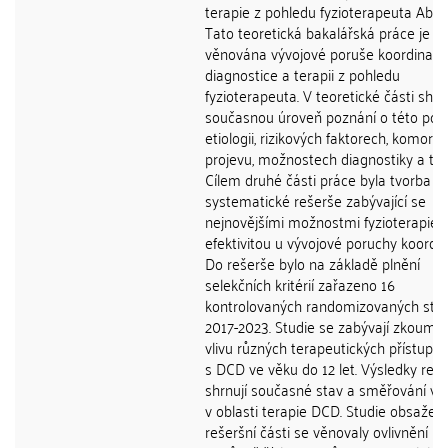
terapie z pohledu fyzioterapeuta Abstr
Tato teoretická bakalářská práce je
věnována vývojové poruše koordinace 
diagnostice a terapii z pohledu
fyzioterapeuta. V teoretické části shrn
současnou úroveň poznání o této poruš
etiologii, rizikových faktorech, komorbi
projevu, možnostech diagnostiky a ter
Cílem druhé části práce byla tvorba
systematické rešerše zabývající se
nejnovějšími možnostmi fyzioterapie a 
efektivitou u vývojové poruchy koordin
Do rešerše bylo na základě plnění
selekčních kritérií zařazeno 16
kontrolovaných randomizovaných studi
2017-2023. Studie se zabývají zkoumá
vlivu různých terapeutických přístupů 
s DCD ve věku do 12 let. Výsledky reš
shrnují současné stav a směřování v
v oblasti terapie DCD. Studie obsažen
rešeršní části se věnovaly ovlivnění