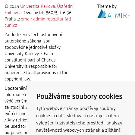
© 2025
Univerzita Karlova
,
Ústřední
Theme by
knihovna
, Ovocný trh 560/5, 116 36
Praha 1;
email: admin-repozitar [at]
cuni.cz
Za dodržení všech ustanovení
autorského zákona jsou
zodpovědné jednotlivé složky
Univerzity Karlovy. / Each
constituent part of Charles
University is responsible for
adherence to all provisions of the
copyright law.
Upozornění / Notice:
Získané
Používáme soubory cookies
informace nemohou být použity k
výdělečným účelům nebo vydávány
za studijní, vědeckou nebo jinou
Tyto webové stránky používají soubory
tvůrčí činnost jiné osoby než autora.
cookies a další sledovací nástroje s cílem
/ Any retrieved information shall not
vylepšení uživatelského prostředí, analýzy
be used for any commercial
návštěvnosti webových stránek a zjištění
purposes or claimed as results of