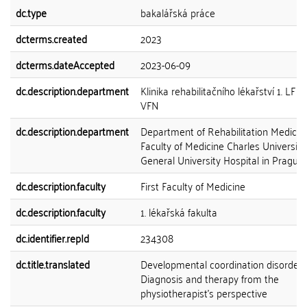
dc.type
bakalářská práce
dcterms.created
2023
dcterms.dateAccepted
2023-06-09
dc.description.department
Klinika rehabilitačního lékařství 1. LF 
VFN
dc.description.department
Department of Rehabilitation Medicine
Faculty of Medicine Charles Universit
General University Hospital in Prague
dc.description.faculty
First Faculty of Medicine
dc.description.faculty
1. lékařská fakulta
dc.identifier.repId
234308
dc.title.translated
Developmental coordination disorder.
Diagnosis and therapy from the
physiotherapist's perspective