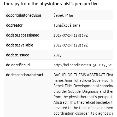
therapy from the physiotherapist's perspective
dc.contributor.advisor
Šebek, Milan
dc.creator
Tuháčková, Jana
dc.date.accessioned
2023-07-24T12:31:19Z
dc.date.available
2023-07-24T12:31:19Z
dc.date.issued
2023
dc.identifier.uri
http://hdl.handle.net/20.500.11956/18
dc.description.abstract
BACHELOR THESIS ABSTRACT First an
name: Jana Tuháčková Supervisor: Ing.
Šebek Title: Developmental coordinati
disorder Subtitle: Diagnosis and thera
from the physiotherapist's perspectiv
Abstract: This theoretical bachelor thes
devoted to the topic of developmenta
coordination disorder, its diagnosis an