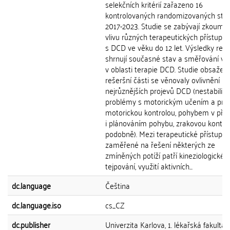
selekčních kritérií zařazeno 16
kontrolovaných randomizovaných studi
2017-2023. Studie se zabývají zkoumá
vlivu různých terapeutických přístupů 
s DCD ve věku do 12 let. Výsledky reš
shrnují současné stav a směřování v
v oblasti terapie DCD. Studie obsažen
rešeršní části se věnovaly ovlivnění
nejrůznějších projevů DCD (nestabilita,
problémy s motorickým učením a predi
motorickou kontrolou, pohybem v pře
i plánováním pohybu, zrakovou kontro
podobně). Mezi terapeutické přístupy
zaměřené na řešení některých ze
zmíněných potíží patří kineziologické
tejpování, využití aktivních...
dc.language
Čeština
dc.language.iso
cs_CZ
dc.publisher
Univerzita Karlova, 1. lékařská fakulta