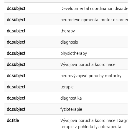
dc.subject
Developmental coordination disorder
dc.subject
neurodevelopmental motor disorder
dc.subject
therapy
dc.subject
diagnosis
dc.subject
physiotherapy
dc.subject
Vývojová porucha koordinace
dc.subject
neurovývojové poruchy motoriky
dc.subject
terapie
dc.subject
diagnostika
dc.subject
fyzioterapie
dc.title
Vývojová porucha koordinace. Diagnos
terapie z pohledu fyzioterapeuta