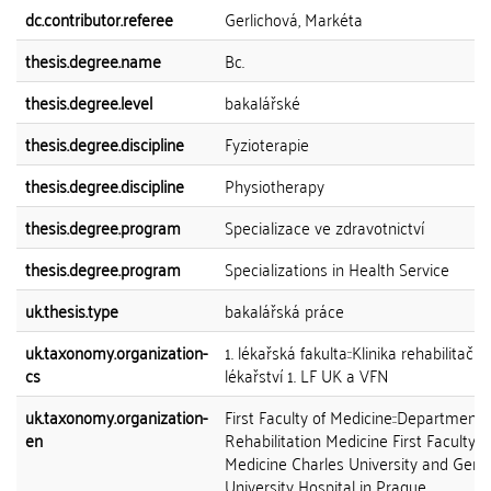
dc.contributor.referee
Gerlichová, Markéta
thesis.degree.name
Bc.
thesis.degree.level
bakalářské
thesis.degree.discipline
Fyzioterapie
thesis.degree.discipline
Physiotherapy
thesis.degree.program
Specializace ve zdravotnictví
thesis.degree.program
Specializations in Health Service
uk.thesis.type
bakalářská práce
uk.taxonomy.organization-
1. lékařská fakulta::Klinika rehabilitační
cs
lékařství 1. LF UK a VFN
uk.taxonomy.organization-
First Faculty of Medicine::Department 
en
Rehabilitation Medicine First Faculty o
Medicine Charles University and Gene
University Hospital in Prague