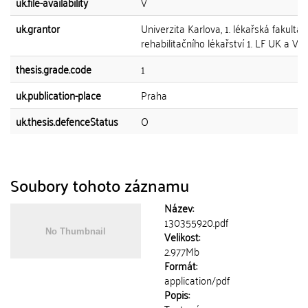
uk.file-availability
V
uk.grantor
Univerzita Karlova, 1. lékařská fakulta, 
rehabilitačního lékařství 1. LF UK a VF
thesis.grade.code
1
uk.publication-place
Praha
uk.thesis.defenceStatus
O
Soubory tohoto záznamu
Název:
130355920.pdf
Velikost:
2.977Mb
Formát:
application/pdf
Popis: