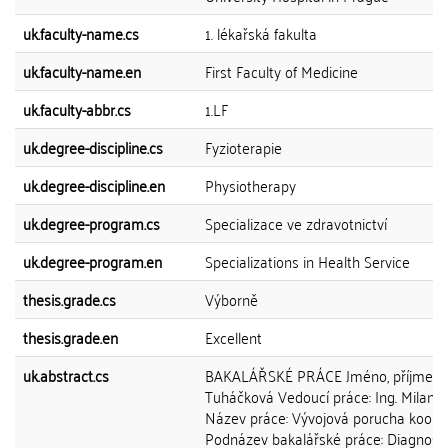
uk.faculty-name.cs
1. lékařská fakulta
uk.faculty-name.en
First Faculty of Medicine
uk.faculty-abbr.cs
1.LF
uk.degree-discipline.cs
Fyzioterapie
uk.degree-discipline.en
Physiotherapy
uk.degree-program.cs
Specializace ve zdravotnictví
uk.degree-program.en
Specializations in Health Service
thesis.grade.cs
Výborně
thesis.grade.en
Excellent
uk.abstract.cs
BAKALÁŘSKÉ PRÁCE Jméno, příjmení:
Tuháčková Vedoucí práce: Ing. Milan 
Název práce: Vývojová porucha koord
Podnázev bakalářské práce: Diagnosti