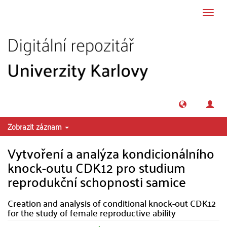
Přeskočit na obsah
Přepn
navig
Zobrazit záznam
Vytvoření a analýza kondicionálního
knock-outu CDK12 pro studium
reprodukční schopnosti samice
Creation and analysis of conditional knock-out CDK12
for the study of female reproductive ability