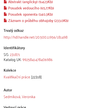
Abstrakt (anglicky) (9.423Kb)
Posudek vedoucího (65.77Kb)
Posudek oponenta (140.3Kb)
Záznam o průběhu obhajoby (233.0Kb)
Trvalý odkaz
http://hdl.handle.net/20.500.11956/181498
Identifikátory
SIS:
231871
Katalog UK:
9925841478406986
Kolekce
Kvalifikační práce
[22318]
Autor
Sedmíková, Veronika
Vedoucí práce