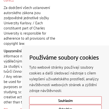
Za dodržení všech ustanovení
autorského zákona jsou
zodpovědné jednotlivé složky
Univerzity Karlovy. / Each
constituent part of Charles
University is responsible for
adherence to all provisions of the
copyright law.
Upozornění / Notice:
Získané
Používáme soubory cookies
informace nemohou být použity k
výdělečným účelům nebo vydávány
za studijní, vědeckou nebo jinou
Tyto webové stránky používají soubory
tvůrčí činnost jiné osoby než autora.
cookies a další sledovací nástroje s cílem
/ Any retrieved information shall not
vylepšení uživatelského prostředí, analýzy
be used for any commercial
návštěvnosti webových stránek a zjištění
purposes or claimed as results of
zdroje návštěvnosti.
studying, scientific or any other
creative activities of any person
Souhlasím
other than the author.
Odmítám