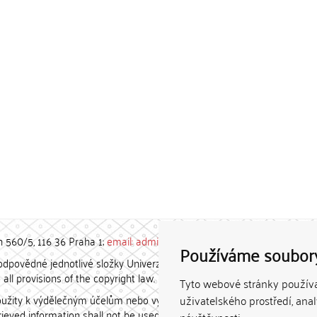
h 560/5, 116 36 Praha 1;
email: admin-repozitar [at] cuni.cz
Používáme soubor
povědné jednotlivé složky Univerzity Karlovy. / Each constituent
all provisions of the copyright law.
Tyto webové stránky používaj
užity k výdělečným účelům nebo vydávány za studijní, vědeckou
uživatelského prostředí, ana
etrieved information shall not be used for any commercial purposes