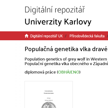
Přeskočit na obsah
Digitální repozitář UK
Přírodovědecká fakulta
Populačná genetika vlka drav
Population genetics of grey wolf in Western
Populační genetika vlka obecného v Západn
diplomová práce (
OBHÁJENO
)