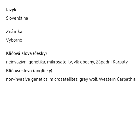
Jazyk
Slovenština
Známka
Výborně
Klíčová slova (česky)
neinvazivní genetika, mikrosatelity, vlk obecný, Západní Karpaty
Klíčová slova (anglicky)
non-invasive genetics, microsatellites, grey wolf, Western Carpathi