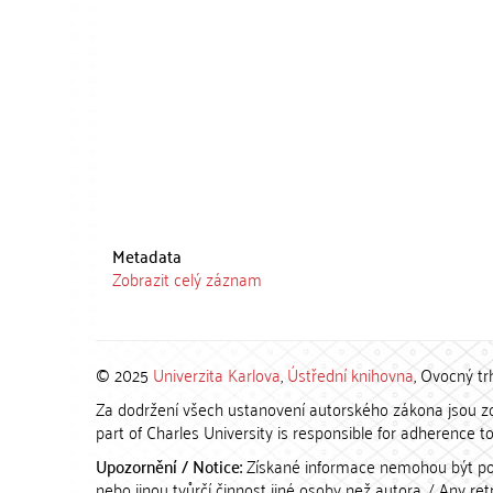
Metadata
Zobrazit celý záznam
© 2025
Univerzita Karlova
,
Ústřední knihovna
, Ovocný tr
Za dodržení všech ustanovení autorského zákona jsou zod
part of Charles University is responsible for adherence to 
Upozornění / Notice:
Získané informace nemohou být po
nebo jinou tvůrčí činnost jiné osoby než autora. / Any r