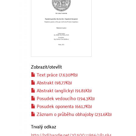
Zobrazit/
otevřít
Text práce (7.630Mb)
Abstrakt (98.77Kb)
Abstrakt (anglicky) (91.81Kb)
Posudek vedoucího (194.3Kb)
Posudek oponenta (661.7Kb)
Záznam o průběhu obhajoby (231.6Kb)
Trvalý odkaz
http://hdl.handle.net/20.500.11956/181494