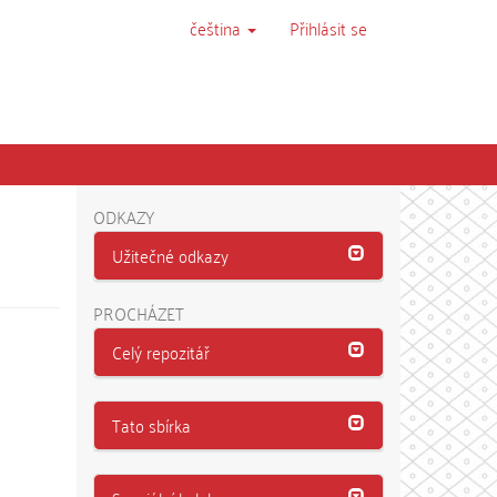
čeština
Přihlásit se
ODKAZY
Užitečné odkazy
PROCHÁZET
Celý repozitář
Tato sbírka