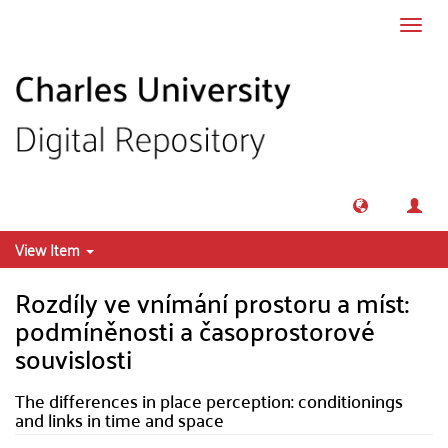
Skip to main content
Toggl
navig
View Item
Rozdíly ve vnímání prostoru a míst:
podmíněnosti a časoprostorové
souvislosti
The differences in place perception: conditionings
and links in time and space