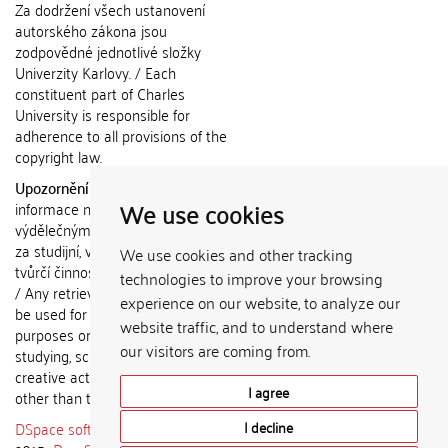
Za dodržení všech ustanovení
autorského zákona jsou
zodpovědné jednotlivé složky
Univerzity Karlovy. / Each
constituent part of Charles
University is responsible for
adherence to all provisions of the
copyright law.
Upozornění / Notice:
Získané
We use cookies
informace nemohou být použity k
výdělečným účelům nebo vydávány
za studijní, vědeckou nebo jinou
We use cookies and other tracking
tvůrčí činnost jiné osoby než autora.
technologies to improve your browsing
/ Any retrieved information shall not
experience on our website, to analyze our
be used for any commercial
website traffic, and to understand where
purposes or claimed as results of
our visitors are coming from.
studying, scientific or any other
creative activities of any person
I agree
other than the author.
DSpace software
copyright © 2002-
I decline