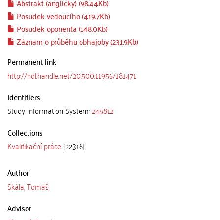
Abstrakt (anglicky) (98.44Kb)
Posudek vedoucího (419.7Kb)
Posudek oponenta (148.0Kb)
Záznam o průběhu obhajoby (231.9Kb)
Permanent link
http://hdl.handle.net/20.500.11956/181471
Identifiers
Study Information System:
245812
Collections
Kvalifikační práce
[22318]
Author
Skála, Tomáš
Advisor