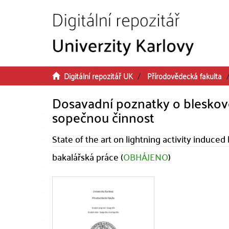
Přeskočit na obsah
Digitální repozitář UK
Přírodovědecká fakulta
Dosavadní poznatky o bleskové 
sopečnou činnost
State of the art on lightning activity induce
bakalářská práce (
OBHÁJENO
)