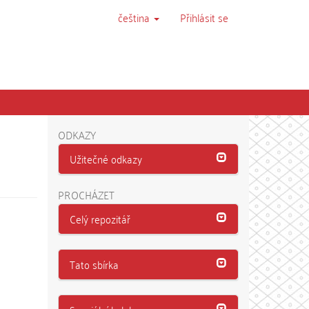
čeština
Přihlásit se
ODKAZY
Užitečné odkazy
PROCHÁZET
Celý repozitář
Tato sbírka