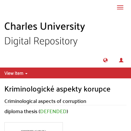
Skip to main content
Toggl
navig
View Item
Kriminologické aspekty korupce
Criminological aspects of corruption
diploma thesis (
DEFENDED
)