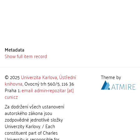
Metadata
Show full item record
© 2025
Univerzita Karlova
,
Ústřední
Theme by
knihovna
, Ovocný trh 560/5, 116 36
Praha 1;
email: admin-repozitar [at]
cuni.cz
Za dodržení všech ustanovení
autorského zákona jsou
zodpovědné jednotlivé složky
Univerzity Karlovy. / Each
constituent part of Charles
University is responsible for