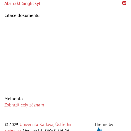
Abstrakt (anglicky)
Citace dokumentu
Metadata
Zobrazit celý záznam
© 2025
Univerzita Karlova
,
Ústřední
Theme by
knihovna
, Ovocný trh 560/5, 116 36