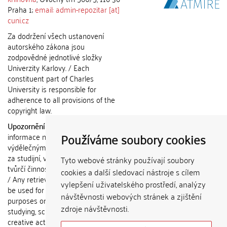
Praha 1;
email: admin-repozitar [at]
cuni.cz
Za dodržení všech ustanovení
autorského zákona jsou
zodpovědné jednotlivé složky
Univerzity Karlovy. / Each
constituent part of Charles
University is responsible for
adherence to all provisions of the
copyright law.
Upozornění / Notice:
Získané
Používáme soubory cookies
informace nemohou být použity k
výdělečným účelům nebo vydávány
za studijní, vědeckou nebo jinou
Tyto webové stránky používají soubory
tvůrčí činnost jiné osoby než autora.
cookies a další sledovací nástroje s cílem
/ Any retrieved information shall not
vylepšení uživatelského prostředí, analýzy
be used for any commercial
návštěvnosti webových stránek a zjištění
purposes or claimed as results of
zdroje návštěvnosti.
studying, scientific or any other
creative activities of any person