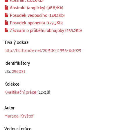
Abstrakt (anglicky) (98.87Kb)
Posudek vedoucího (149.1Kb)
Posudek oponenta (129.3Kb)
Záznam o průběhu obhajoby (233.2Kb)
Trvalý odkaz
http://hdl.handle.net/20.500.11956/181029
Identifikátory
SIS:
256031
Kolekce
Kvalifikační práce
[22318]
Autor
Marada, Kryštof
Vedoucí práce