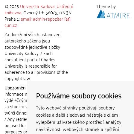
© 2025
Univerzita Karlova
,
Ústřední
Theme by
knihovna
, Ovocný trh 560/5, 116 36
Praha 1;
email: admin-repozitar [at]
cuni.cz
Za dodržení všech ustanovení
autorského zákona jsou
zodpovědné jednotlivé složky
Univerzity Karlovy. / Each
constituent part of Charles
University is responsible for
adherence to all provisions of the
copyright law.
Upozornění / Notice:
Získané
Používáme soubory cookies
informace nemohou být použity k
výdělečným účelům nebo vydávány
za studijní, vědeckou nebo jinou
Tyto webové stránky používají soubory
tvůrčí činnost jiné osoby než autora.
cookies a další sledovací nástroje s cílem
/ Any retrieved information shall not
vylepšení uživatelského prostředí, analýzy
be used for any commercial
návštěvnosti webových stránek a zjištění
purposes or claimed as results of