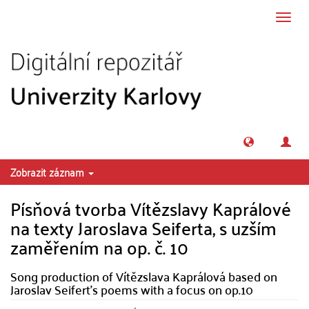
Přeskočit na obsah
Přepn
navig
Zobrazit záznam
Písňová tvorba Vítězslavy Kaprálové
na texty Jaroslava Seiferta, s uzším
zaměřením na op. č. 10
Song production of Vítězslava Kaprálová based on
Jaroslav Seifert's poems with a focus on op.10