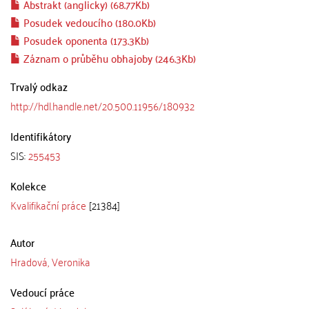
Abstrakt (anglicky) (68.77Kb)
Posudek vedoucího (180.0Kb)
Posudek oponenta (173.3Kb)
Záznam o průběhu obhajoby (246.3Kb)
Trvalý odkaz
http://hdl.handle.net/20.500.11956/180932
Identifikátory
SIS:
255453
Kolekce
Kvalifikační práce
[21384]
Autor
Hradová, Veronika
Vedoucí práce