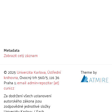
Metadata
Zobrazit celý záznam
© 2025
Univerzita Karlova
,
Ústřední
Theme by
knihovna
, Ovocný trh 560/5, 116 36
Praha 1;
email: admin-repozitar [at]
cuni.cz
Za dodržení všech ustanovení
autorského zákona jsou
zodpovědné jednotlivé složky
Univerzity Karlovy. / Each