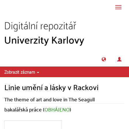
Přeskočit na obsah
Přepn
navig
Zobrazit záznam
Linie umění a lásky v Rackovi
The theme of art and love in The Seagull
bakalářská práce (
OBHÁJENO
)