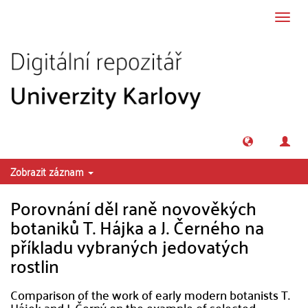
Přeskočit na obsah
Přepn
navig
Zobrazit záznam
Porovnání děl raně novověkých
botaniků T. Hájka a J. Černého na
příkladu vybraných jedovatých
rostlin
Comparison of the work of early modern botanists T.
Hájek and J. Černý on the example of selected