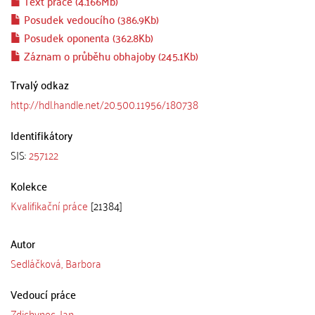
Text práce (4.166Mb)
Posudek vedoucího (386.9Kb)
Posudek oponenta (362.8Kb)
Záznam o průběhu obhajoby (245.1Kb)
Trvalý odkaz
http://hdl.handle.net/20.500.11956/180738
Identifikátory
SIS:
257122
Kolekce
Kvalifikační práce
[21384]
Autor
Sedláčková, Barbora
Vedoucí práce
Zdichynec, Jan