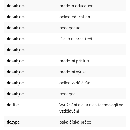
dc.subject
modern education
dc.subject
online education
dc.subject
pedagogue
dc.subject
Digitální prostředí
dc.subject
IT
dc.subject
moderní přístup
dc.subject
moderní výuka
dc.subject
online vzdělávání
dc.subject
pedagog
dc.title
Využívání digitálních technologií ve
vzdělávání
dc.type
bakalářská práce