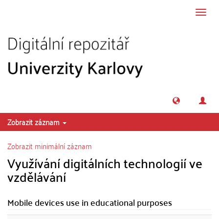
Přeskočit na obsah
Přepn
navig
Zobrazit záznam
Zobrazit minimální záznam
Využívání digitálních technologií ve
vzdělávání
Mobile devices use in educational purposes