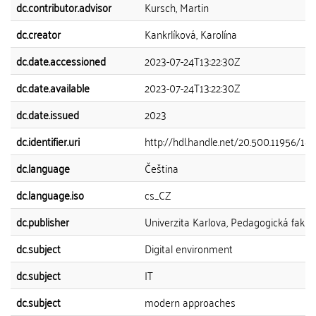
dc.contributor.advisor
Kursch, Martin
dc.creator
Kankrlíková, Karolína
dc.date.accessioned
2023-07-24T13:22:30Z
dc.date.available
2023-07-24T13:22:30Z
dc.date.issued
2023
dc.identifier.uri
http://hdl.handle.net/20.500.11956/18
dc.language
Čeština
dc.language.iso
cs_CZ
dc.publisher
Univerzita Karlova, Pedagogická fakul
dc.subject
Digital environment
dc.subject
IT
dc.subject
modern approaches