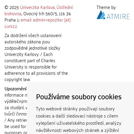
© 2025
Univerzita Karlova
,
Ústřední
Theme by
knihovna
, Ovocný trh 560/5, 116 36
Praha 1;
email: admin-repozitar [at]
cuni.cz
Za dodržení všech ustanovení
autorského zákona jsou
zodpovědné jednotlivé složky
Univerzity Karlovy. / Each
constituent part of Charles
University is responsible for
adherence to all provisions of the
copyright law.
Upozornění / Notice:
Získané
Používáme soubory cookies
informace nemohou být použity k
výdělečným účelům nebo vydávány
za studijní, vědeckou nebo jinou
Tyto webové stránky používají soubory
tvůrčí činnost jiné osoby než autora.
cookies a další sledovací nástroje s cílem
/ Any retrieved information shall not
vylepšení uživatelského prostředí, analýzy
be used for any commercial
návštěvnosti webových stránek a zjištění
purposes or claimed as results of