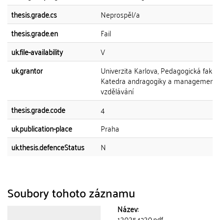
thesis.grade.cs
Neprospěl/a
thesis.grade.en
Fail
uk.file-availability
V
uk.grantor
Univerzita Karlova, Pedagogická fakult
Katedra andragogiky a management
vzdělávání
thesis.grade.code
4
uk.publication-place
Praha
uk.thesis.defenceStatus
N
Soubory tohoto záznamu
Název:
130354230.pdf