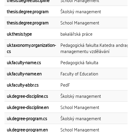
thesis.degree.discipline
School Management
thesis.degree.program
Školský management
thesis.degree.program
School Management
uk.thesis.type
bakalářská práce
uk.taxonomy.organization-
Pedagogická fakulta::Katedra andrago
cs
managementu vzdělávání
uk.faculty-name.cs
Pedagogická fakulta
uk.faculty-name.en
Faculty of Education
uk.faculty-abbr.cs
PedF
uk.degree-discipline.cs
Školský management
uk.degree-discipline.en
School Management
uk.degree-program.cs
Školský management
uk.degree-program.en
School Management