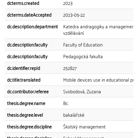
dcterms.created
2023
dcterms.dateAccepted
2023-05-22
dc.description.department
Katedra andragogiky a management
vzdělávání
dc.description.faculty
Faculty of Education
dc.description.faculty
Pedagogická fakulta
dc.identifier.repId
252827
dc.title.translated
Mobile devices use in educational pu
dc.contributor.referee
Svobodová, Zuzana
thesis.degree.name
Bc.
thesis.degree.level
bakalářské
thesis.degree.discipline
Školský management