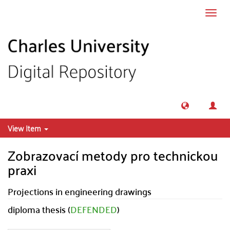
Skip to main content
Toggl
navig
View Item
Zobrazovací metody pro technickou
praxi
Projections in engineering drawings
diploma thesis (
DEFENDED
)