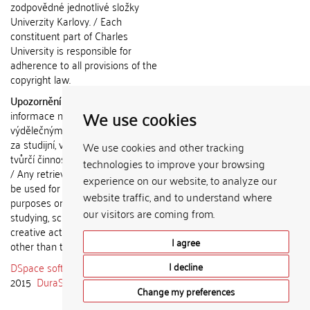
zodpovědné jednotlivé složky
Univerzity Karlovy. / Each
constituent part of Charles
University is responsible for
adherence to all provisions of the
copyright law.
Upozornění / Notice:
Získané
We use cookies
informace nemohou být použity k
výdělečným účelům nebo vydávány
za studijní, vědeckou nebo jinou
We use cookies and other tracking
tvůrčí činnost jiné osoby než autora.
technologies to improve your browsing
/ Any retrieved information shall not
experience on our website, to analyze our
be used for any commercial
website traffic, and to understand where
purposes or claimed as results of
our visitors are coming from.
studying, scientific or any other
creative activities of any person
I agree
other than the author.
DSpace software
copyright © 2002-
I decline
2015
DuraSpace
Change my preferences