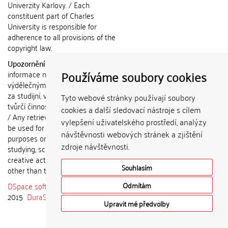
Univerzity Karlovy. / Each
constituent part of Charles
University is responsible for
adherence to all provisions of the
copyright law.
Upozornění / Notice:
Získané
Používáme soubory cookies
informace nemohou být použity k
výdělečným účelům nebo vydávány
za studijní, vědeckou nebo jinou
Tyto webové stránky používají soubory
tvůrčí činnost jiné osoby než autora.
cookies a další sledovací nástroje s cílem
/ Any retrieved information shall not
vylepšení uživatelského prostředí, analýzy
be used for any commercial
návštěvnosti webových stránek a zjištění
purposes or claimed as results of
zdroje návštěvnosti.
studying, scientific or any other
creative activities of any person
Souhlasím
other than the author.
DSpace software
copyright © 2002-
Odmítám
2015
DuraSpace
Upravit mé předvolby