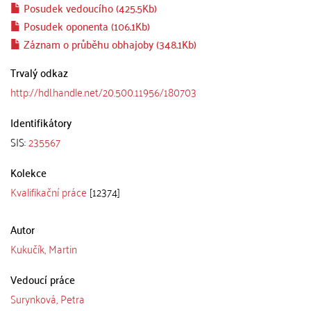
Posudek vedoucího (425.5Kb)
Posudek oponenta (106.1Kb)
Záznam o průběhu obhajoby (348.1Kb)
Trvalý odkaz
http://hdl.handle.net/20.500.11956/180703
Identifikátory
SIS:
235567
Kolekce
Kvalifikační práce
[12374]
Autor
Kukučík, Martin
Vedoucí práce
Surynková, Petra