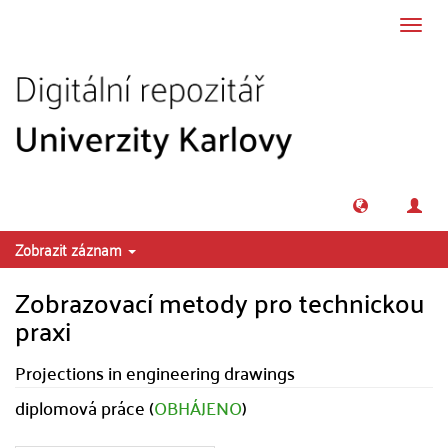
Přeskočit na obsah
Přepn
navig
Zobrazit záznam
Zobrazovací metody pro technickou
praxi
Projections in engineering drawings
diplomová práce (
OBHÁJENO
)