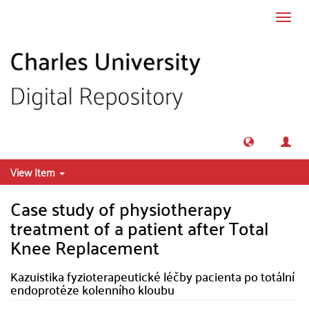
Skip to main content
Toggl
navig
View Item
Case study of physiotherapy
treatment of a patient after Total
Knee Replacement
Kazuistika fyzioterapeutické léčby pacienta po totální
endoprotéze kolenního kloubu