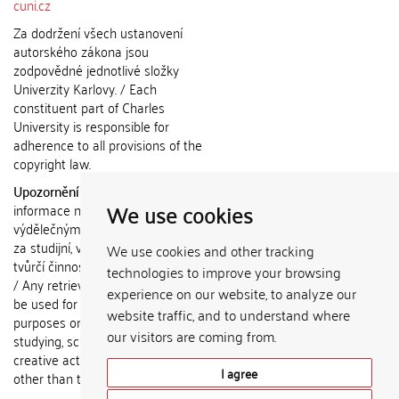
cuni.cz
Za dodržení všech ustanovení
autorského zákona jsou
zodpovědné jednotlivé složky
Univerzity Karlovy. / Each
constituent part of Charles
University is responsible for
adherence to all provisions of the
copyright law.
Upozornění / Notice:
Získané
We use cookies
informace nemohou být použity k
výdělečným účelům nebo vydávány
za studijní, vědeckou nebo jinou
We use cookies and other tracking
tvůrčí činnost jiné osoby než autora.
technologies to improve your browsing
/ Any retrieved information shall not
experience on our website, to analyze our
be used for any commercial
website traffic, and to understand where
purposes or claimed as results of
our visitors are coming from.
studying, scientific or any other
creative activities of any person
I agree
other than the author.