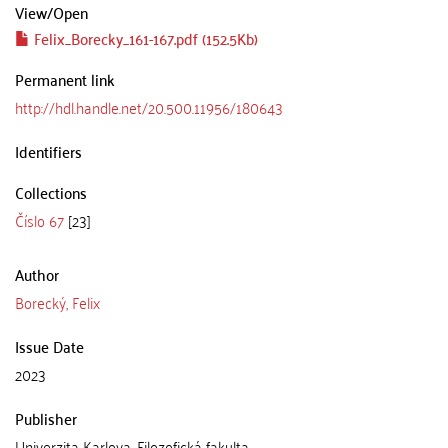
View/
Open
Felix_Borecky_161-167.pdf (152.5Kb)
Permanent link
http://hdl.handle.net/20.500.11956/180643
Identifiers
Collections
Číslo 67
[23]
Author
Borecký, Felix
Issue Date
2023
Publisher
Univerzita Karlova, Filozofická fakulta