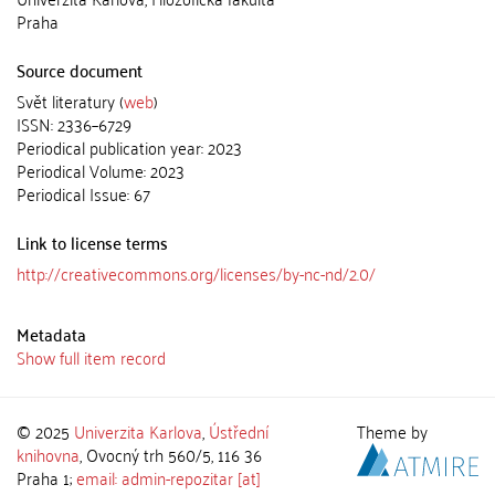
Praha
Source document
Svět literatury (
web
)
ISSN: 2336–6729
Periodical publication year: 2023
Periodical Volume: 2023
Periodical Issue: 67
Link to license terms
http://creativecommons.org/licenses/by-nc-nd/2.0/
Metadata
Show full item record
© 2025
Univerzita Karlova
,
Ústřední
Theme by
knihovna
, Ovocný trh 560/5, 116 36
Praha 1;
email: admin-repozitar [at]