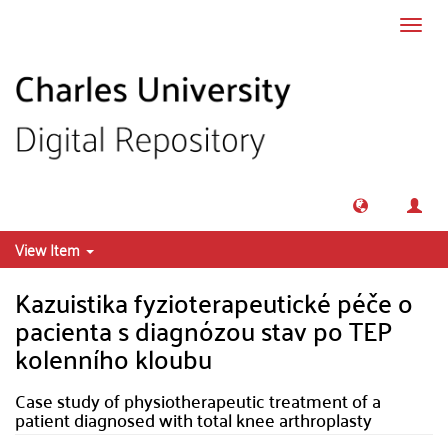
Skip to main content
Toggl
navig
View Item
Kazuistika fyzioterapeutické péče o
pacienta s diagnózou stav po TEP
kolenního kloubu
Case study of physiotherapeutic treatment of a
patient diagnosed with total knee arthroplasty