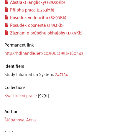
Abstrakt (anglicky) (89.30Kb)
Příloha práce (1.263Mb)
Posudek vedoucího (82.99Kb)
Posudek oponenta (259.1Kb)
Záznam o průběhu obhajoby (177.9Kb)
Permanent link
http://hdl.handle.net/20.500.11956/180543
Identifiers
Study Information System:
247124
Collections
Kvalifikační práce
[9791]
Author
Štěpánová, Anna