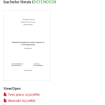
bachelor thesis (
DEFENDED
)
View/
Open
Text práce (2.503Mb)
Abstrakt (92.39Kb)