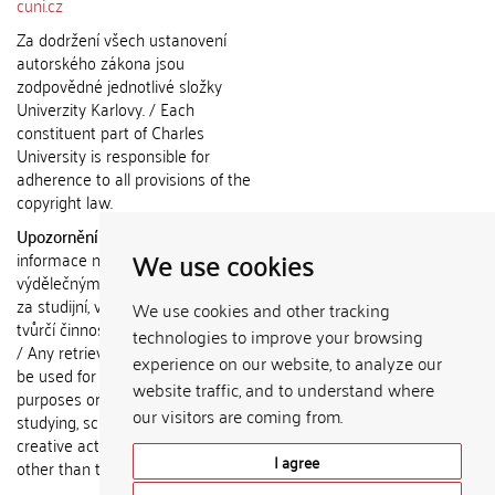
cuni.cz
Za dodržení všech ustanovení
autorského zákona jsou
zodpovědné jednotlivé složky
Univerzity Karlovy. / Each
constituent part of Charles
University is responsible for
adherence to all provisions of the
copyright law.
Upozornění / Notice:
Získané
We use cookies
informace nemohou být použity k
výdělečným účelům nebo vydávány
za studijní, vědeckou nebo jinou
We use cookies and other tracking
tvůrčí činnost jiné osoby než autora.
technologies to improve your browsing
/ Any retrieved information shall not
experience on our website, to analyze our
be used for any commercial
website traffic, and to understand where
purposes or claimed as results of
our visitors are coming from.
studying, scientific or any other
creative activities of any person
I agree
other than the author.