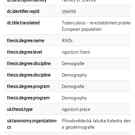
dc.identifier.repId
256095
dc.title.translated
Tuberculosis - re-established problem 
European population
thesis.degree.name
RNDr.
thesis.degree.level
rigorózní řízení
thesis.degree.discipline
Demografie
thesis.degree.discipline
Demography
thesis.degree.program
Demografie
thesis.degree.program
Demography
uk.thesis.type
rigorózní práce
uk.taxonomy.organization-
Přírodovědecká fakulta::Katedra demo
cs
a geodemografie