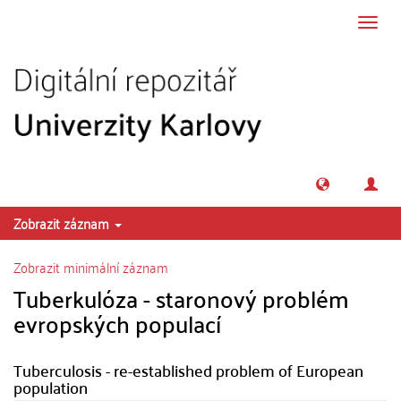
Přeskočit na obsah
Přepn
navig
Zobrazit záznam
Zobrazit minimální záznam
Tuberkulóza - staronový problém
evropských populací
Tuberculosis - re-established problem of European
population