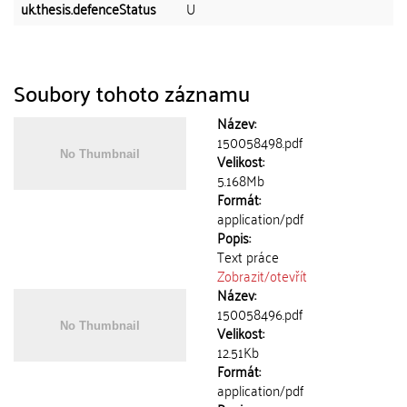
uk.thesis.defenceStatus
U
Soubory tohoto záznamu
Název:
150058498.pdf
Velikost:
5.168Mb
Formát:
application/pdf
Popis:
Text práce
Zobrazit/
otevřít
Název:
150058496.pdf
Velikost:
12.51Kb
Formát:
application/pdf