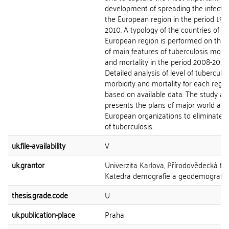
development of spreading the infectio
the European region in the period 199
2010. A typology of the countries of th
European region is performed on the 
of main features of tuberculosis morbi
and mortality in the period 2008-2010.
Detailed analysis of level of tuberculos
morbidity and mortality for each regi
based on available data. The study al
presents the plans of major world and
European organizations to eliminate 
of tuberculosis.
uk.file-availability
V
uk.grantor
Univerzita Karlova, Přírodovědecká fak
Katedra demografie a geodemografie
thesis.grade.code
U
uk.publication-place
Praha