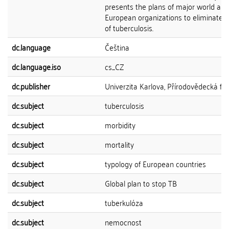
presents the plans of major world and
European organizations to eliminate 
of tuberculosis.
dc.language
Čeština
dc.language.iso
cs_CZ
dc.publisher
Univerzita Karlova, Přírodovědecká fak
dc.subject
tuberculosis
dc.subject
morbidity
dc.subject
mortality
dc.subject
typology of European countries
dc.subject
Global plan to stop TB
dc.subject
tuberkulóza
dc.subject
nemocnost