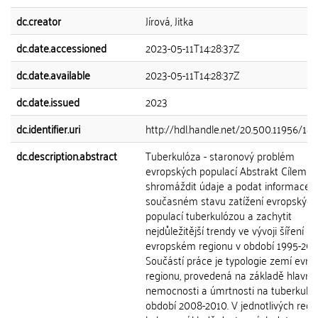
dc.creator
Jírová, Jitka
dc.date.accessioned
2023-05-11T14:28:37Z
dc.date.available
2023-05-11T14:28:37Z
dc.date.issued
2023
dc.identifier.uri
http://hdl.handle.net/20.500.11956/18
dc.description.abstract
Tuberkulóza - staronový problém
evropských populací Abstrakt Cílem pr
shromáždit údaje a podat informace 
současném stavu zatížení evropských
populací tuberkulózou a zachytit
nejdůležitější trendy ve vývoji šíření n
evropském regionu v období 1995-201
Součástí práce je typologie zemí evr
regionu, provedená na základě hlavníc
nemocnosti a úmrtnosti na tuberkulóz
období 2008-2010. V jednotlivých reg