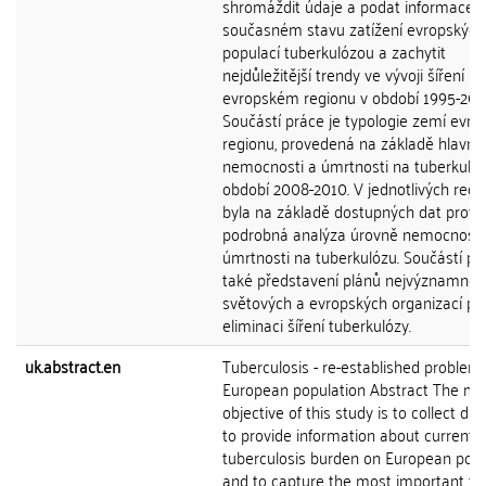
shromáždit údaje a podat informace 
současném stavu zatížení evropských
populací tuberkulózou a zachytit
nejdůležitější trendy ve vývoji šíření n
evropském regionu v období 1995-201
Součástí práce je typologie zemí evr
regionu, provedená na základě hlavníc
nemocnosti a úmrtnosti na tuberkulóz
období 2008-2010. V jednotlivých reg
byla na základě dostupných dat prov
podrobná analýza úrovně nemocnosti
úmrtnosti na tuberkulózu. Součástí pr
také představení plánů nejvýznamnějš
světových a evropských organizací pr
eliminaci šíření tuberkulózy.
uk.abstract.en
Tuberculosis - re-established problem 
European population Abstract The ma
objective of this study is to collect da
to provide information about current
tuberculosis burden on European popu
and to capture the most important tr