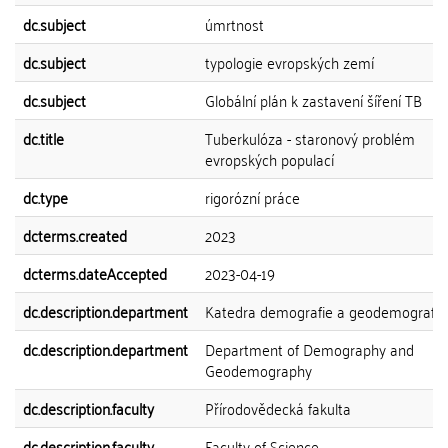
dc.subject
úmrtnost
dc.subject
typologie evropských zemí
dc.subject
Globální plán k zastavení šíření TB
dc.title
Tuberkulóza - staronový problém
evropských populací
dc.type
rigorózní práce
dcterms.created
2023
dcterms.dateAccepted
2023-04-19
dc.description.department
Katedra demografie a geodemografie
dc.description.department
Department of Demography and
Geodemography
dc.description.faculty
Přírodovědecká fakulta
dc.description.faculty
Faculty of Science