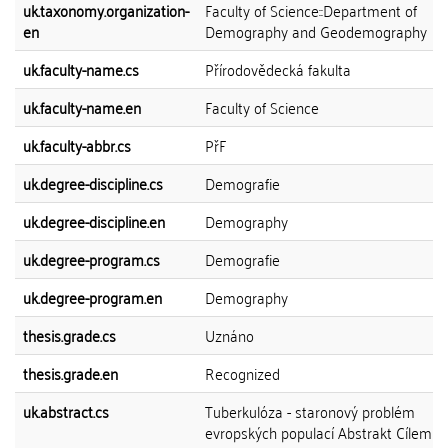
uk.taxonomy.organization-
Faculty of Science::Department of
en
Demography and Geodemography
uk.faculty-name.cs
Přírodovědecká fakulta
uk.faculty-name.en
Faculty of Science
uk.faculty-abbr.cs
PřF
uk.degree-discipline.cs
Demografie
uk.degree-discipline.en
Demography
uk.degree-program.cs
Demografie
uk.degree-program.en
Demography
thesis.grade.cs
Uznáno
thesis.grade.en
Recognized
uk.abstract.cs
Tuberkulóza - staronový problém
evropských populací Abstrakt Cílem pr