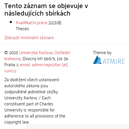
Tento záznam se objevuje v
následujících sbírkách
Kvalifikační práce
[22318]
Theses
Zobrazit minimální záznam
© 2025
Univerzita Karlova
,
Ústřední
Theme by
knihovna
, Ovocný trh 560/5, 116 36
Praha 1;
email: admin-repozitar [at]
cuni.cz
Za dodržení všech ustanovení
autorského zákona jsou
zodpovědné jednotlivé složky
Univerzity Karlovy. / Each
constituent part of Charles
University is responsible for
adherence to all provisions of the
copyright law.