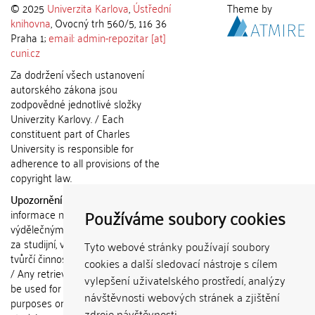
© 2025
Univerzita Karlova
,
Ústřední
Theme by
knihovna
, Ovocný trh 560/5, 116 36
Praha 1;
email: admin-repozitar [at]
cuni.cz
Za dodržení všech ustanovení
autorského zákona jsou
zodpovědné jednotlivé složky
Univerzity Karlovy. / Each
constituent part of Charles
University is responsible for
adherence to all provisions of the
copyright law.
Upozornění / Notice:
Získané
Používáme soubory cookies
informace nemohou být použity k
výdělečným účelům nebo vydávány
za studijní, vědeckou nebo jinou
Tyto webové stránky používají soubory
tvůrčí činnost jiné osoby než autora.
cookies a další sledovací nástroje s cílem
/ Any retrieved information shall not
vylepšení uživatelského prostředí, analýzy
be used for any commercial
návštěvnosti webových stránek a zjištění
purposes or claimed as results of
zdroje návštěvnosti.