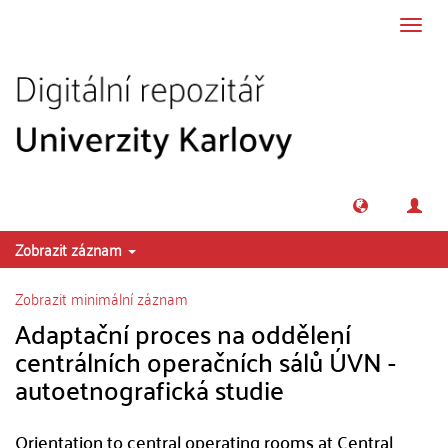
Přeskočit na obsah
Přepn
navig
Zobrazit záznam
Zobrazit minimální záznam
Adaptační proces na oddělení
centrálních operačních sálů ÚVN -
autoetnografická studie
Orientation to central operating rooms at Central