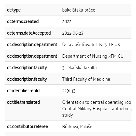
dc.type
bakalářská práce
dcterms.created
2022
dcterms.dateAccepted
2022-06-23
dc.description.department
Ústav ošetřovatelství 3. LF UK
dc.description.department
Department of Nursing 3FM CU
dc.description.faculty
3. lékařská fakulta
dc.description.faculty
Third Faculty of Medicine
dc.identifier.repId
229143
dc.title.translated
Orientation to central operating room
Central Military Hospital - autoetnogr
study
dc.contributor.referee
Bělíková, Miluše