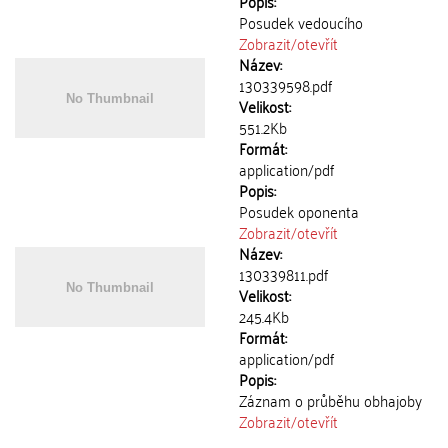
Popis:
Posudek vedoucího
Zobrazit/
otevřít
Název:
130339598.pdf
Velikost:
551.2Kb
Formát:
application/pdf
Popis:
Posudek oponenta
Zobrazit/
otevřít
Název:
130339811.pdf
Velikost:
245.4Kb
Formát:
application/pdf
Popis:
Záznam o průběhu obhajoby
Zobrazit/
otevřít