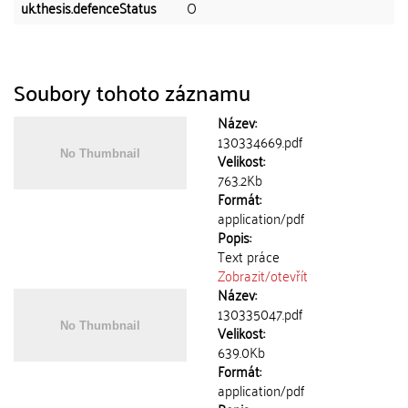
uk.thesis.defenceStatus
O
Soubory tohoto záznamu
Název:
130334669.pdf
Velikost:
763.2Kb
Formát:
application/pdf
Popis:
Text práce
Zobrazit/
otevřít
Název:
130335047.pdf
Velikost:
639.0Kb
Formát:
application/pdf