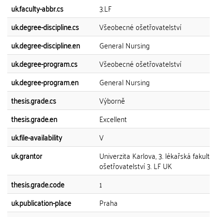
uk.faculty-abbr.cs
3.LF
uk.degree-discipline.cs
Všeobecné ošetřovatelství
uk.degree-discipline.en
General Nursing
uk.degree-program.cs
Všeobecné ošetřovatelství
uk.degree-program.en
General Nursing
thesis.grade.cs
Výborně
thesis.grade.en
Excellent
uk.file-availability
V
uk.grantor
Univerzita Karlova, 3. lékařská fakulta,
ošetřovatelství 3. LF UK
thesis.grade.code
1
uk.publication-place
Praha