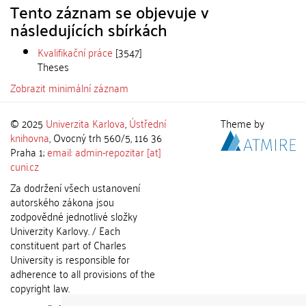
Tento záznam se objevuje v
následujících sbírkách
Kvalifikační práce
[3547]
Theses
Zobrazit minimální záznam
© 2025
Univerzita Karlova
,
Ústřední
Theme by
knihovna
, Ovocný trh 560/5, 116 36
Praha 1;
email: admin-repozitar [at]
cuni.cz
Za dodržení všech ustanovení
autorského zákona jsou
zodpovědné jednotlivé složky
Univerzity Karlovy. / Each
constituent part of Charles
University is responsible for
adherence to all provisions of the
copyright law.