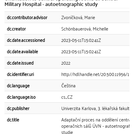
Military Hospital - autoetnographic study
dc.contributor.advisor
Zvoníčková, Marie
dc.creator
Schönbauerová, Michelle
dc.date.accessioned
2023-05-11T15:02:41Z
dc.date.available
2023-05-11T15:02:41Z
dc.date.issued
2022
dc.identifier.uri
http://hdl.handle.net/20.500.11956/18
dc.language
Čeština
dc.language.iso
cs_CZ
dc.publisher
Univerzita Karlova, 3. lékařská fakulta
dc.title
Adaptační proces na oddělení centrál
operačních sálů ÚVN - autoetnografic
studie