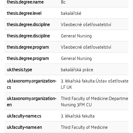
thesis.degree.name
Bc.
thesis.degree.level
bakalářské
thesis.degree.discipline
Všeobecné ošetřovatelství
thesis.degree.discipline
General Nursing
thesis.degree.program
Všeobecné ošetřovatelství
thesis.degree.program
General Nursing
uk.thesis.type
bakalářská práce
uk.taxonomy.organization-
3. lékařská fakulta::Ústav ošetřovatelst
cs
LF UK
uk.taxonomy.organization-
Third Faculty of Medicine::Department
en
Nursing 3FM CU
uk.faculty-name.cs
3. lékařská fakulta
uk.faculty-name.en
Third Faculty of Medicine