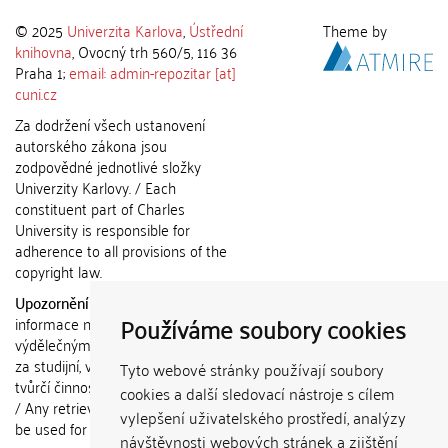
© 2025
Univerzita Karlova
,
Ústřední
Theme by
knihovna
, Ovocný trh 560/5, 116 36
Praha 1;
email: admin-repozitar [at]
cuni.cz
Za dodržení všech ustanovení
autorského zákona jsou
zodpovědné jednotlivé složky
Univerzity Karlovy. / Each
constituent part of Charles
University is responsible for
adherence to all provisions of the
copyright law.
Upozornění / Notice:
Získané
Používáme soubory cookies
informace nemohou být použity k
výdělečným účelům nebo vydávány
za studijní, vědeckou nebo jinou
Tyto webové stránky používají soubory
tvůrčí činnost jiné osoby než autora.
cookies a další sledovací nástroje s cílem
/ Any retrieved information shall not
vylepšení uživatelského prostředí, analýzy
be used for any commercial
návštěvnosti webových stránek a zjištění