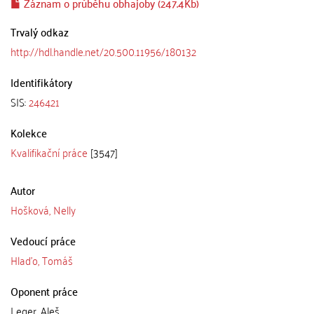
Záznam o průběhu obhajoby (247.4Kb)
Trvalý odkaz
http://hdl.handle.net/20.500.11956/180132
Identifikátory
SIS:
246421
Kolekce
Kvalifikační práce
[3547]
Autor
Hošková, Nelly
Vedoucí práce
Hlaďo, Tomáš
Oponent práce
Leger, Aleš