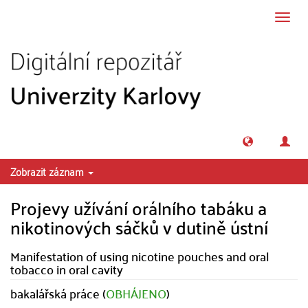
Přeskočit na obsah
Přepn
navig
Zobrazit záznam
Projevy užívání orálního tabáku a
nikotinových sáčků v dutině ústní
Manifestation of using nicotine pouches and oral
tobacco in oral cavity
bakalářská práce (
OBHÁJENO
)