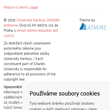
Return to item's page
© 2025
Univerzita Karlova
,
Ústřední
Theme by
knihovna
, Ovocný trh 560/5, 116 36
Praha 1;
email: admin-repozitar [at]
cuni.cz
Za dodržení všech ustanovení
autorského zákona jsou
zodpovědné jednotlivé složky
Univerzity Karlovy. / Each
constituent part of Charles
University is responsible for
adherence to all provisions of the
copyright law.
Upozornění / Notice:
Získané
Používáme soubory cookies
informace nemohou být použity k
výdělečným účelům nebo vydávány
za studijní, vědeckou nebo jinou
Tyto webové stránky používají soubory
tvůrčí činnost jiné osoby než autora.
cookies a další sledovací nástroje s cílem