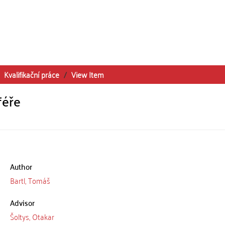
Kvalifikační práce
View Item
féře
Author
Bartl, Tomáš
Advisor
Šoltys, Otakar