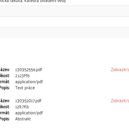
ofická fakulta, Katedra divadelní vědy
ázev:
130352556.pdf
Zobrazit/
ikost:
2.123Mb
rmát:
application/pdf
Popis:
Text práce
ázev:
130352017.pdf
Zobrazit/
ikost:
129.7Kb
rmát:
application/pdf
Popis:
Abstrakt