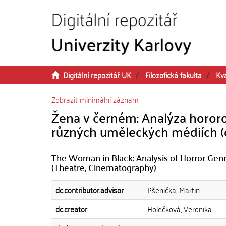
Přeskočit na obsah
Digitální repozitář UK
Filozofická fakulta
Kva
Zobrazit minimální záznam
Žena v černém: Analýza hororo
různých uměleckých médiích (d
The Woman in Black: Analysis of Horror Genr
(Theatre, Cinematography)
dc.contributor.advisor
Pšenička, Martin
dc.creator
Holečková, Veronika