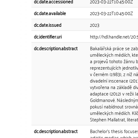
dc.date.accessioned
2023-03-22T10:45:00Z
dc.date.available
2023-03-22T10:45:00Z
dc.date.issued
2023
dc.identifier.uri
http://hdl.handle.net/20
dc.description.abstract
Bakalářská práce se za
uměleckých médiích, kter
a projevů tohoto žánru 
reprezentujících jednotl
v černém (1983), z níž n
divadelní inscenace (201
vytvořena na základě di
adaptace (2012) v režii
Goldmanové. Následným 
pokusí nabídnout srovná
uměleckých médiích. Klí
Stephen Mallatrat, literat
dc.description.abstract
Bachelor's thesis focus
artistic medias which are