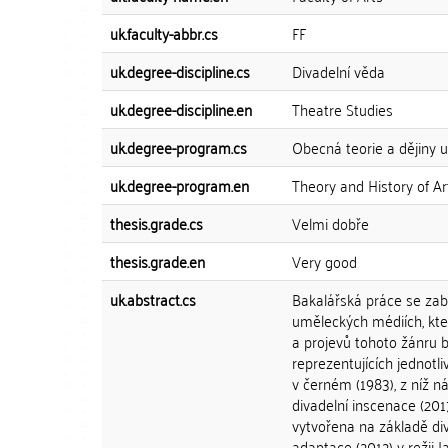
uk.faculty-abbr.cs
FF
uk.degree-discipline.cs
Divadelní věda
uk.degree-discipline.en
Theatre Studies
uk.degree-program.cs
Obecná teorie a dějiny u
uk.degree-program.en
Theory and History of Ar
thesis.grade.cs
Velmi dobře
thesis.grade.en
Very good
uk.abstract.cs
Bakalářská práce se za
uměleckých médiích, kter
a projevů tohoto žánru 
reprezentujících jednotl
v černém (1983), z níž n
divadelní inscenace (201
vytvořena na základě di
adaptace (2012) v režii