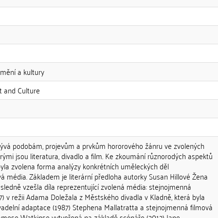
mění a kultury
t and Culture
bývá podobám, projevům a prvkům hororového žánru ve zvolených
ými jsou literatura, divadlo a film. Ke zkoumání různorodých aspektů
byla zvolena forma analýzy konkrétních uměleckých děl
ivá média. Základem je literární předloha autorky Susan Hillové Žena
ásledně vzešla díla reprezentující zvolená média: stejnojmenná
7) v režii Adama Doležala z Městského divadla v Kladně, která byla
vadelní adaptace (1987) Stephena Mallatratta a stejnojmenná filmová
 Jamese Watkinse vytvořená na základě scénáře (2012) Jane