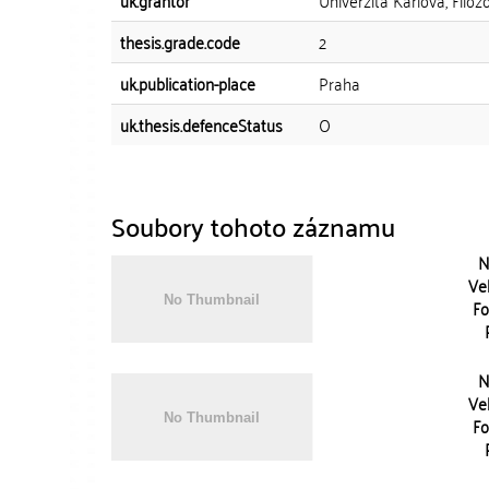
uk.grantor
Univerzita Karlova, Filoz
thesis.grade.code
2
uk.publication-place
Praha
uk.thesis.defenceStatus
O
Soubory tohoto záznamu
N
Vel
Fo
N
Vel
Fo