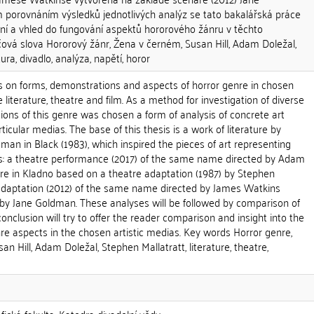
porovnáním výsledků jednotlivých analýz se tato bakalářská práce
ní a vhled do fungování aspektů hororového žánru v těchto
čová slova Hororový žánr, Žena v černém, Susan Hill, Adam Doležal,
ura, divadlo, analýza, napětí, horor
es on forms, demonstrations and aspects of horror genre in chosen
 literature, theatre and film. As a method for investigation of diverse
ons of this genre was chosen a form of analysis of concrete art
icular medias. The base of this thesis is a work of literature by
man in Black (1983), which inspired the pieces of art representing
as: a theatre performance (2017) of the same name directed by Adam
tre in Kladno based on a theatre adaptation (1987) by Stephen
adaptation (2012) of the same name directed by James Watkins
 by Jane Goldman. These analyses will be followed by comparison of
conclusion will try to offer the reader comparison and insight into the
nre aspects in the chosen artistic medias. Key words Horror genre,
n Hill, Adam Doležal, Stephen Mallatratt, literature, theatre,