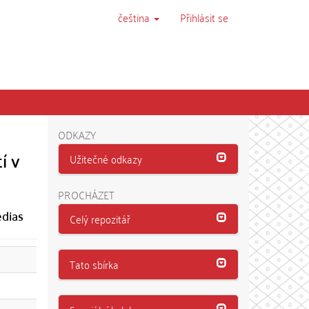
čeština
Přihlásit se
ODKAZY
í v
Užitečné odkazy
PROCHÁZET
edias
Celý repozitář
Tato sbírka