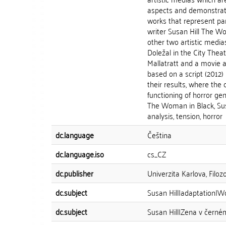
aspects and demonstrati
works that represent part
writer Susan Hill The Wo
other two artistic medi
Doležal in the City Thea
Mallatratt and a movie 
based on a script (2012)
their results, where the 
functioning of horror ge
The Woman in Black, Susa
analysis, tension, horror
dc.language
Čeština
dc.language.iso
cs_CZ
dc.publisher
Univerzita Karlova, Filozo
dc.subject
Susan Hill|adaptation|W
dc.subject
Susan Hill|Zena v černé