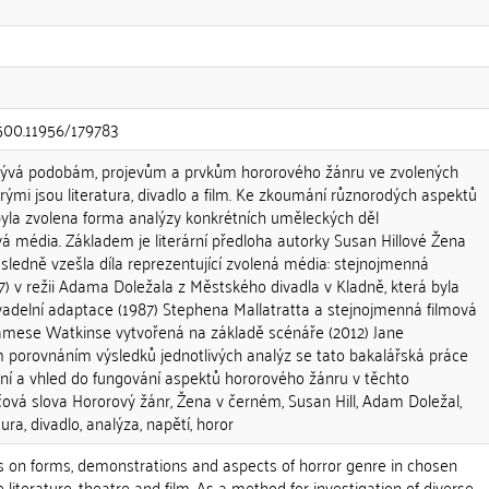
.500.11956/179783
bývá podobám, projevům a prvkům hororového žánru ve zvolených
ými jsou literatura, divadlo a film. Ke zkoumání různorodých aspektů
byla zvolena forma analýzy konkrétních uměleckých děl
ivá média. Základem je literární předloha autorky Susan Hillové Žena
ásledně vzešla díla reprezentující zvolená média: stejnojmenná
7) v režii Adama Doležala z Městského divadla v Kladně, která byla
vadelní adaptace (1987) Stephena Mallatratta a stejnojmenná filmová
 Jamese Watkinse vytvořená na základě scénáře (2012) Jane
porovnáním výsledků jednotlivých analýz se tato bakalářská práce
ní a vhled do fungování aspektů hororového žánru v těchto
čová slova Hororový žánr, Žena v černém, Susan Hill, Adam Doležal,
ura, divadlo, analýza, napětí, horor
es on forms, demonstrations and aspects of horror genre in chosen
 literature, theatre and film. As a method for investigation of diverse