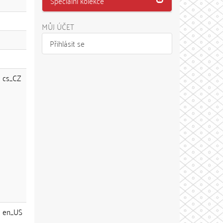
Speciální kolekce
MŮJ ÚČET
Přihlásit se
cs_CZ
en_US