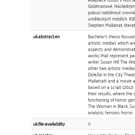
Goldmanové. Následným 
pokusí nabídnout srovná
uměleckých médiích. Klí
Stephen Mallatrat, literat
uk.abstract.en
Bachelor's thesis focus
artistic medias which are
aspects and demonstrati
works that represent part
writer Susan Hill The Wo
other two artistic medi
Doležal in the City Thea
Mallatratt and a movie 
based on a script (2012)
their results, where the 
functioning of horror ge
The Woman in Black, Susa
analysis, tension, horror
uk.file-availability
V