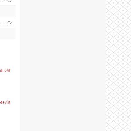
cs_CZ
cs_CZ
otevřít
otevřít