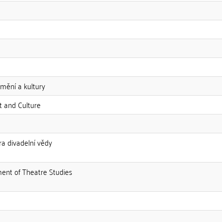
mění a kultury
t and Culture
dra divadelní vědy
ment of Theatre Studies