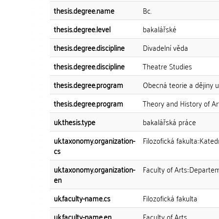
thesis.degree.name
Bc.
thesis.degree.level
bakalářské
thesis.degree.discipline
Divadelní věda
thesis.degree.discipline
Theatre Studies
thesis.degree.program
Obecná teorie a dějiny u
thesis.degree.program
Theory and History of Ar
uk.thesis.type
bakalářská práce
uk.taxonomy.organization-
Filozofická fakulta::Kate
cs
uk.taxonomy.organization-
Faculty of Arts::Departe
en
uk.faculty-name.cs
Filozofická fakulta
uk.faculty-name.en
Faculty of Arts