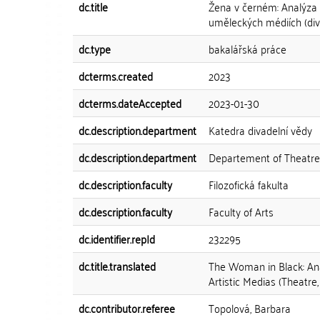
dc.title
Žena v černém: Analýza 
uměleckých médiích (div
dc.type
bakalářská práce
dcterms.created
2023
dcterms.dateAccepted
2023-01-30
dc.description.department
Katedra divadelní vědy
dc.description.department
Departement of Theatre
dc.description.faculty
Filozofická fakulta
dc.description.faculty
Faculty of Arts
dc.identifier.repId
232295
dc.title.translated
The Woman in Black: Ana
Artistic Medias (Theatr
dc.contributor.referee
Topolová, Barbara