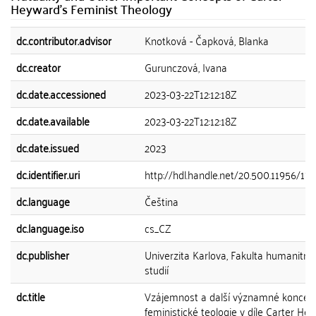
Heyward's Feminist Theology
dc.contributor.advisor
Knotková - Čapková, Blanka
dc.creator
Gurunczová, Ivana
dc.date.accessioned
2023-03-22T12:12:18Z
dc.date.available
2023-03-22T12:12:18Z
dc.date.issued
2023
dc.identifier.uri
http://hdl.handle.net/20.500.11956/179
dc.language
Čeština
dc.language.iso
cs_CZ
dc.publisher
Univerzita Karlova, Fakulta humanitní
studií
dc.title
Vzájemnost a další významné koncep
feministické teologie v díle Carter He