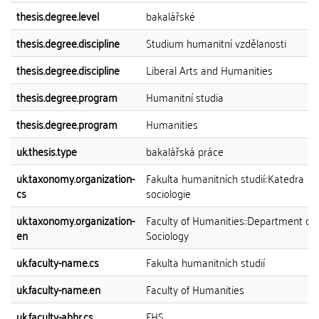
thesis.degree.level
bakalářské
thesis.degree.discipline
Studium humanitní vzdělanosti
thesis.degree.discipline
Liberal Arts and Humanities
thesis.degree.program
Humanitní studia
thesis.degree.program
Humanities
uk.thesis.type
bakalářská práce
uk.taxonomy.organization-
Fakulta humanitních studií::Katedra
cs
sociologie
uk.taxonomy.organization-
Faculty of Humanities::Department of
en
Sociology
uk.faculty-name.cs
Fakulta humanitních studií
uk.faculty-name.en
Faculty of Humanities
uk.faculty-abbr.cs
FHS