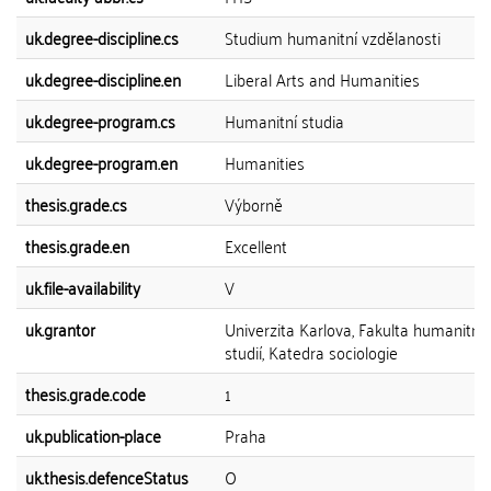
uk.degree-discipline.cs
Studium humanitní vzdělanosti
uk.degree-discipline.en
Liberal Arts and Humanities
uk.degree-program.cs
Humanitní studia
uk.degree-program.en
Humanities
thesis.grade.cs
Výborně
thesis.grade.en
Excellent
uk.file-availability
V
uk.grantor
Univerzita Karlova, Fakulta humanitní
studií, Katedra sociologie
thesis.grade.code
1
uk.publication-place
Praha
uk.thesis.defenceStatus
O