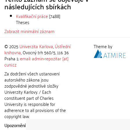
následujících sbírkách
Kvalifikační práce
[7488]
Theses
Zobrazit minimální záznam
© 2025
Univerzita Karlova
,
Ústřední
Theme by
knihovna
, Ovocný trh 560/5, 116 36
Praha 1;
email: admin-repozitar [at]
cuni.cz
Za dodržení všech ustanovení
autorského zákona jsou
zodpovědné jednotlivé složky
Univerzity Karlovy. / Each
constituent part of Charles
University is responsible for
adherence to all provisions of the
copyright law.
Upozornění / Notice:
Získané