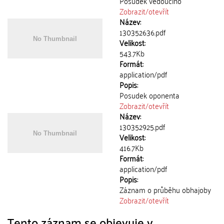
Posudek vedoucího
Zobrazit/
otevřít
Název:
130352636.pdf
Velikost:
543.7Kb
Formát:
application/pdf
Popis:
Posudek oponenta
Zobrazit/
otevřít
Název:
130352925.pdf
Velikost:
416.7Kb
Formát:
application/pdf
Popis:
Záznam o průběhu obhajoby
Zobrazit/
otevřít
Tento záznam se objevuje v