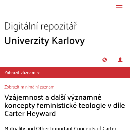
Přeskočit na obsah
Přepn
navig
Zobrazit záznam
Zobrazit minimální záznam
Vzájemnost a další významné
koncepty feministické teologie v díle
Carter Heyward
Mutuality and Other Important Concepts of Carter