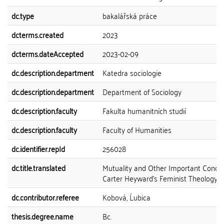
dc.type
bakalářská práce
dcterms.created
2023
dcterms.dateAccepted
2023-02-09
dc.description.department
Katedra sociologie
dc.description.department
Department of Sociology
dc.description.faculty
Fakulta humanitních studií
dc.description.faculty
Faculty of Humanities
dc.identifier.repId
256028
dc.title.translated
Mutuality and Other Important Concep
Carter Heyward's Feminist Theology
dc.contributor.referee
Kobová, Ĺubica
thesis.degree.name
Bc.