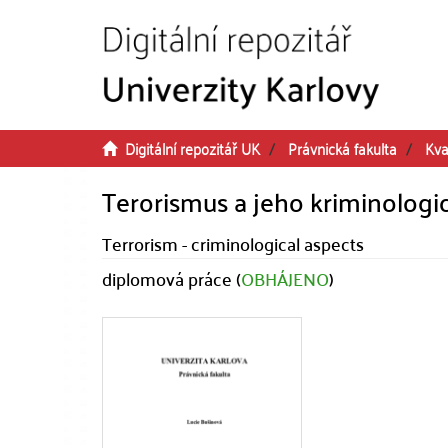
Přeskočit na obsah
Digitální repozitář UK
Právnická fakulta
Kva
Terorismus a jeho kriminologi
Terrorism - criminological aspects
diplomová práce (
OBHÁJENO
)