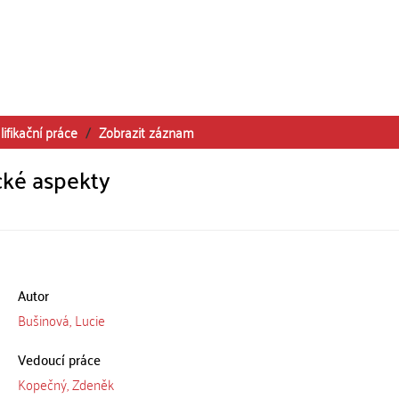
lifikační práce
Zobrazit záznam
cké aspekty
Autor
Bušinová, Lucie
Vedoucí práce
Kopečný, Zdeněk