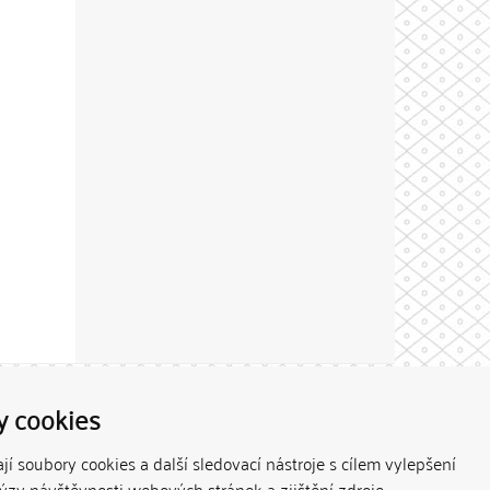
Theme by
y cookies
í soubory cookies a další sledovací nástroje s cílem vylepšení
lýzy návštěvnosti webových stránek a zjištění zdroje