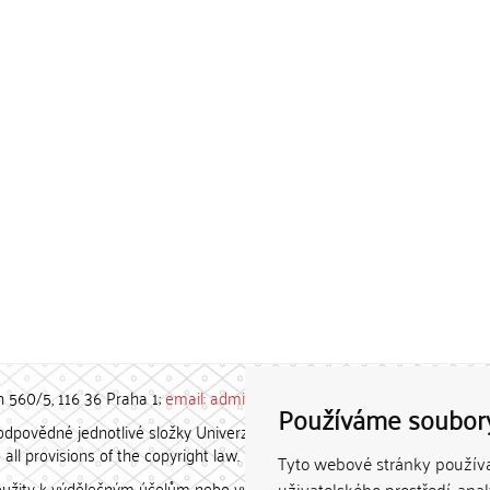
h 560/5, 116 36 Praha 1;
email: admin-repozitar [at] cuni.cz
Používáme soubor
povědné jednotlivé složky Univerzity Karlovy. / Each constituent
all provisions of the copyright law.
Tyto webové stránky používaj
užity k výdělečným účelům nebo vydávány za studijní, vědeckou
uživatelského prostředí, ana