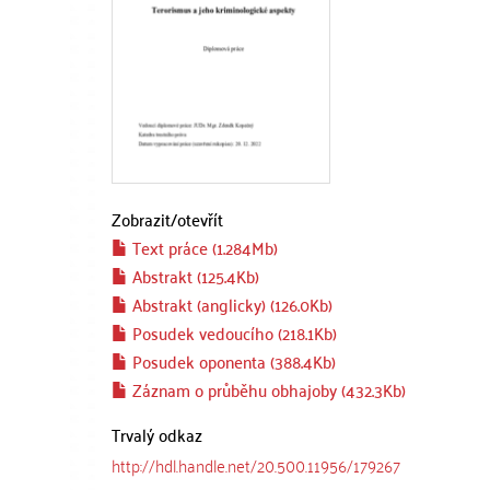
Zobrazit/
otevřít
Text práce (1.284Mb)
Abstrakt (125.4Kb)
Abstrakt (anglicky) (126.0Kb)
Posudek vedoucího (218.1Kb)
Posudek oponenta (388.4Kb)
Záznam o průběhu obhajoby (432.3Kb)
Trvalý odkaz
http://hdl.handle.net/20.500.11956/179267