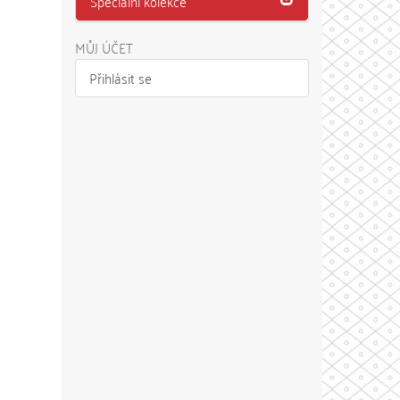
Speciální kolekce
MŮJ ÚČET
Přihlásit se