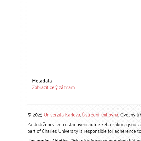
Metadata
Zobrazit celý záznam
© 2025
Univerzita Karlova
,
Ústřední knihovna
, Ovocný tr
Za dodržení všech ustanovení autorského zákona jsou zod
part of Charles University is responsible for adherence to 
Upozornění / Notice:
Získané informace nemohou být po