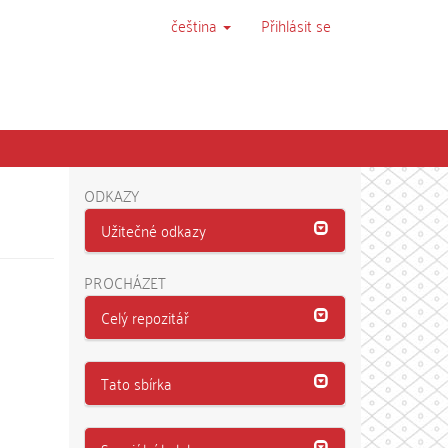
čeština
Přihlásit se
ODKAZY
Užitečné odkazy
PROCHÁZET
Celý repozitář
Tato sbírka