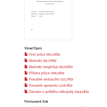
View/
Open
Text práce (851.0Kb)
Abstrakt (82.77Kb)
Abstrakt (anglicky) (82.95Kb)
Příloha práce (186.5Kb)
Posudek vedoucího (211.7Kb)
Posudek oponenta (318.7Kb)
Záznam o průběhu obhajoby (244.6Kb)
Permanent link