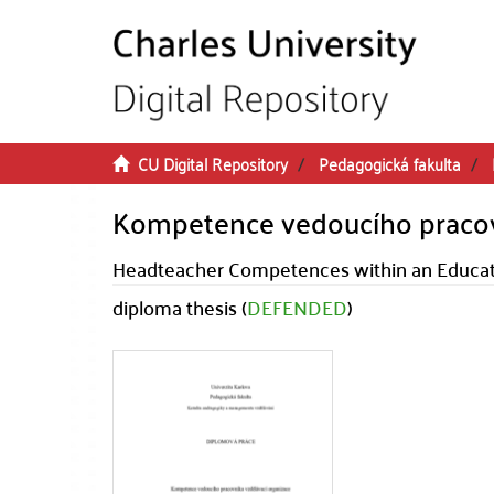
Skip to main content
CU Digital Repository
Pedagogická fakulta
Kompetence vedoucího pracov
Headteacher Competences within an Educatio
diploma thesis (
DEFENDED
)