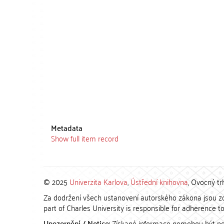
Metadata
Show full item record
© 2025
Univerzita Karlova
,
Ústřední knihovna
, Ovocný tr
Za dodržení všech ustanovení autorského zákona jsou zod
part of Charles University is responsible for adherence to 
Upozornění / Notice:
Získané informace nemohou být po