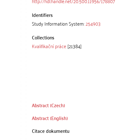
http://hdl.handle.net/20.500.11956/178807
Identifiers
Study Information System:
254903
Collections
Kvalifikační práce
[21384]
Abstract (Czech)
Abstract (English)
Citace dokumentu