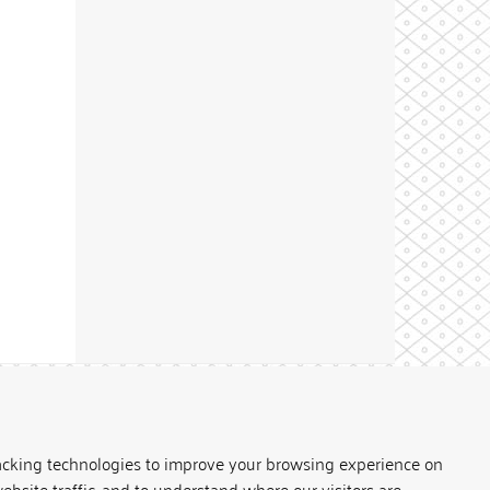
Theme by
acking technologies to improve your browsing experience on
ebsite traffic, and to understand where our visitors are