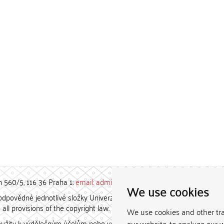
h 560/5, 116 36 Praha 1;
email: admin-repozitar [at] cuni.cz
We use cookies
povědné jednotlivé složky Univerzity Karlovy. / Each constituent
all provisions of the copyright law.
We use cookies and other tr
užity k výdělečným účelům nebo vydávány za studijní, vědeckou
our website, to analyze our w