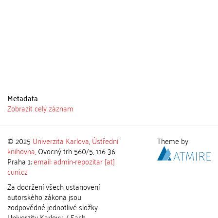
Metadata
Zobrazit celý záznam
© 2025
Univerzita Karlova
,
Ústřední
Theme by
knihovna
, Ovocný trh 560/5, 116 36
Praha 1;
email: admin-repozitar [at]
cuni.cz
Za dodržení všech ustanovení
autorského zákona jsou
zodpovědné jednotlivé složky
Univerzity Karlovy. / Each