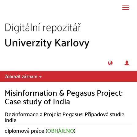
Přeskočit na obsah
Přepn
navig
Zobrazit záznam
Misinformation & Pegasus Project:
Case study of India
Dezinformace a Projekt Pegasus: Případová studie
Indie
diplomová práce (
OBHÁJENO
)