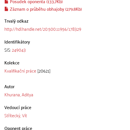
Posudek oponenta (133.7Kb)
Záznam o průběhu obhajoby (279.8Kb)
Trvalý odkaz
http://hdl.handle.net/20.500.11956/178329
Identifikátory
SIS:
249043
Kolekce
Kvalifikační práce
[20621]
Autor
Khurana, Aditya
Vedoucí práce
Střítecký, Vít
Oponent práce