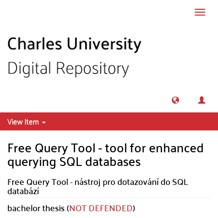
Skip to main content
Toggl
navig
View Item
Free Query Tool - tool for enhanced
querying SQL databases
Free Query Tool - nástroj pro dotazování do SQL
databází
bachelor thesis (
NOT DEFENDED
)