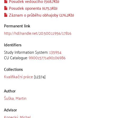
Posudek vedoucího (568.7Kb)
Posudek oponenta (675.3Kb)
Záznam o průběhu obhajoby (276.2Kb)
Permanent link
http://hdl.handle.net/20.500.11956/17816
Identifiers
Study Information System:
135954
CU Catalogue:
990015771490106986
Collections
Kvalifikační práce
[12374]
Author
Šuška, Martin
Advisor
Kopecký, Michal