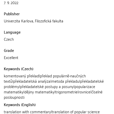
7. 9. 2022
Publisher
Univerzita Karlova, Filozofická fakulta
Language
Czech
Grade
Excellent
Keywords (Czech)
komentovaný překlad|překlad populárně-naučných
textů|překladatelská analýza|metoda překladu|překladatelské
problémy|překladatelské postupy a posuny|popularizace
matematiky|dějiny matematiky|trigonometrie|rovnice|číselné
posloupnosti
Keywords (English)
translation with commentary|translation of popular science