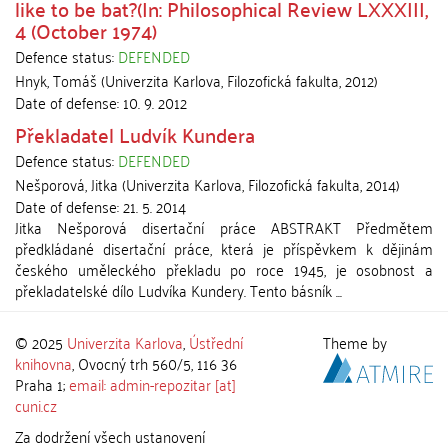
like to be bat?(In: Philosophical Review LXXXIII,
4 (October 1974)
Defence status:
DEFENDED
Hnyk, Tomáš
(
Univerzita Karlova, Filozofická fakulta
,
2012
)
Date of defense:
10. 9. 2012
Překladatel Ludvík Kundera
Defence status:
DEFENDED
Nešporová, Jitka
(
Univerzita Karlova, Filozofická fakulta
,
2014
)
Date of defense:
21. 5. 2014
Jitka Nešporová disertační práce ABSTRAKT Předmětem
předkládané disertační práce, která je příspěvkem k dějinám
českého uměleckého překladu po roce 1945, je osobnost a
překladatelské dílo Ludvíka Kundery. Tento básník ...
© 2025
Univerzita Karlova
,
Ústřední
Theme by
knihovna
, Ovocný trh 560/5, 116 36
Praha 1;
email: admin-repozitar [at]
cuni.cz
Za dodržení všech ustanovení