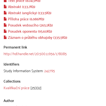
Text práce (8.043Mb)
Abstrakt (133.7Kb)
Abstrakt (anglicky) (133.5Kb)
Příloha práce (6.986Mb)
Posudek vedoucího (265.1Kb)
Posudek oponenta (95.60Kb)
Záznam o průběhu obhajoby (335.5Kb)
Permanent link
http://hdl.handle.net/20.500.11956/178085
Identifiers
Study Information System:
242795
Collections
Kvalifikační práce
[25332]
Author