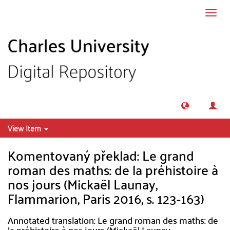
Skip to main content
Toggl
navig
View Item
Komentovaný překlad: Le grand
roman des maths: de la préhistoire à
nos jours (Mickaël Launay,
Flammarion, Paris 2016, s. 123-163)
Annotated translation: Le grand roman des maths: de
la préhistoire à nos jours (Mickaël Launay,