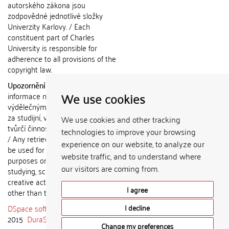
autorského zákona jsou
zodpovědné jednotlivé složky
Univerzity Karlovy. / Each
constituent part of Charles
University is responsible for
adherence to all provisions of the
copyright law.
Upozornění / Notice:
Získané
We use cookies
informace nemohou být použity k
výdělečným účelům nebo vydávány
za studijní, vědeckou nebo jinou
We use cookies and other tracking
tvůrčí činnost jiné osoby než autora.
technologies to improve your browsing
/ Any retrieved information shall not
experience on our website, to analyze our
be used for any commercial
website traffic, and to understand where
purposes or claimed as results of
our visitors are coming from.
studying, scientific or any other
creative activities of any person
I agree
other than the author.
DSpace software
copyright © 2002-
I decline
2015
DuraSpace
Change my preferences