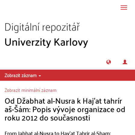
Přeskočit na obsah
Přepn
navig
Zobrazit záznam
Zobrazit minimální záznam
Od Džabhat al-Nusra k Haj'at tahrír
aš-Šám: Popis vývoje organizace od
roku 2012 do současnosti
From Jabhat al-Nusra to Hay'at Tahrir al-Sham: