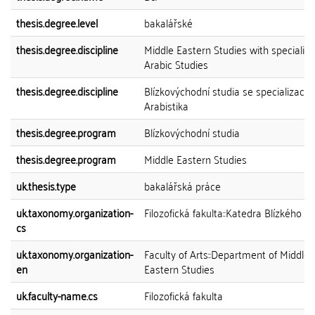
thesis.degree.level
bakalářské
thesis.degree.discipline
Middle Eastern Studies with specialisa
Arabic Studies
thesis.degree.discipline
Blízkovýchodní studia se specializací
Arabistika
thesis.degree.program
Blízkovýchodní studia
thesis.degree.program
Middle Eastern Studies
uk.thesis.type
bakalářská práce
uk.taxonomy.organization-
Filozofická fakulta::Katedra Blízkého 
cs
uk.taxonomy.organization-
Faculty of Arts::Department of Middle
en
Eastern Studies
uk.faculty-name.cs
Filozofická fakulta