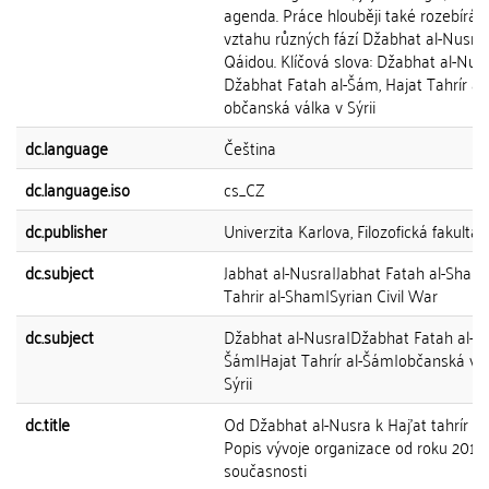
agenda. Práce hlouběji také rozebírá v
vztahu různých fází Džabhat al-Nusra 
Qáidou. Klíčová slova: Džabhat al-Nusr
Džabhat Fatah al-Šám, Hajat Tahrír al
občanská válka v Sýrii
dc.language
Čeština
dc.language.iso
cs_CZ
dc.publisher
Univerzita Karlova, Filozofická fakulta
dc.subject
Jabhat al-Nusra|Jabhat Fatah al-Sham
Tahrir al-Sham|Syrian Civil War
dc.subject
Džabhat al-Nusra|Džabhat Fatah al-
Šám|Hajat Tahrír al-Šám|občanská vál
Sýrii
dc.title
Od Džabhat al-Nusra k Haj'at tahrír a
Popis vývoje organizace od roku 2012
současnosti