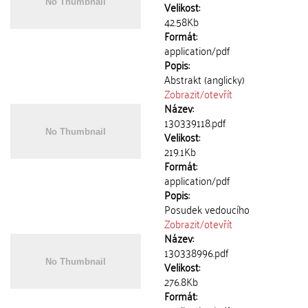
Velikost:
42.58Kb
Formát:
application/pdf
Popis:
Abstrakt (anglicky)
Zobrazit/
otevřít
Název:
130339118.pdf
Velikost:
219.1Kb
Formát:
application/pdf
Popis:
Posudek vedoucího
Zobrazit/
otevřít
Název:
130338996.pdf
Velikost:
276.8Kb
Formát: