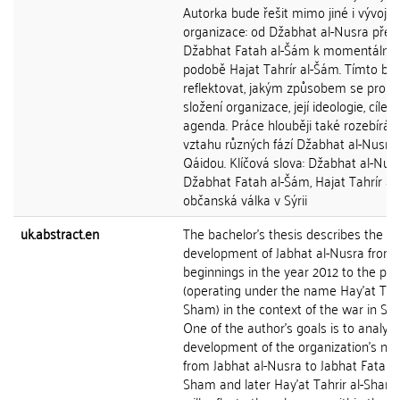
Autorka bude řešit mimo jiné i vývoj 
organizace: od Džabhat al-Nusra přes
Džabhat Fatah al-Šám k momentálně f
podobě Hajat Tahrír al-Šám. Tímto bu
reflektovat, jakým způsobem se promě
složení organizace, její ideologie, cíle a
agenda. Práce hlouběji také rozebírá v
vztahu různých fází Džabhat al-Nusra 
Qáidou. Klíčová slova: Džabhat al-Nusr
Džabhat Fatah al-Šám, Hajat Tahrír al
občanská válka v Sýrii
uk.abstract.en
The bachelor's thesis describes the
development of Jabhat al-Nusra from i
beginnings in the year 2012 to the pr
(operating under the name Hay'at Tahr
Sham) in the context of the war in Syri
One of the author's goals is to analyz
development of the organization's na
from Jabhat al-Nusra to Jabhat Fatah a
Sham and later Hay'at Tahrir al-Sham.