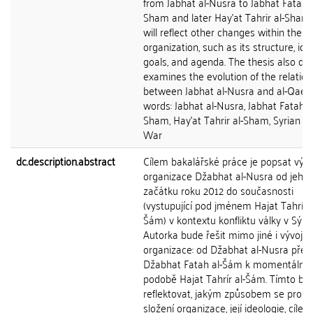
from Jabhat al-Nusra to Jabhat Fatah a
Sham and later Hay'at Tahrir al-Sham.
will reflect other changes within the
organization, such as its structure, ide
goals, and agenda. The thesis also de
examines the evolution of the relation
between Jabhat al-Nusra and al-Qaed
words: Jabhat al-Nusra, Jabhat Fatah a
Sham, Hay'at Tahrir al-Sham, Syrian Civ
War
dc.description.abstract
Cílem bakalářské práce je popsat vývo
organizace Džabhat al-Nusra od jeho
začátku roku 2012 do současnosti
(vystupující pod jménem Hajat Tahrír a
Šám) v kontextu konfliktu války v Sýrii.
Autorka bude řešit mimo jiné i vývoj 
organizace: od Džabhat al-Nusra přes
Džabhat Fatah al-Šám k momentálně f
podobě Hajat Tahrír al-Šám. Tímto bu
reflektovat, jakým způsobem se promě
složení organizace, její ideologie, cíle a