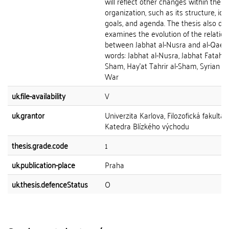
will reflect other changes within the
organization, such as its structure, ide
goals, and agenda. The thesis also de
examines the evolution of the relation
between Jabhat al-Nusra and al-Qaed
words: Jabhat al-Nusra, Jabhat Fatah a
Sham, Hay'at Tahrir al-Sham, Syrian Civ
War
uk.file-availability
V
uk.grantor
Univerzita Karlova, Filozofická fakulta,
Katedra Blízkého východu
thesis.grade.code
1
uk.publication-place
Praha
uk.thesis.defenceStatus
O