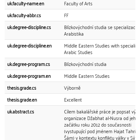
uk.faculty-name.en
Faculty of Arts
uk.faculty-abbr.cs
FF
uk.degree-discipline.cs
Blízkovýchodní studia se specializací
Arabistika
uk.degree-discipline.en
Middle Eastern Studies with specialisa
Arabic Studies
uk.degree-program.cs
Blízkovýchodní studia
uk.degree-program.en
Middle Eastern Studies
thesis.grade.cs
Výborně
thesis.grade.en
Excellent
uk.abstract.cs
Cílem bakalářské práce je popsat vývo
organizace Džabhat al-Nusra od jeho
začátku roku 2012 do současnosti
(vystupující pod jménem Hajat Tahrír a
Šám) v kontextu konfliktu války v Sýrii.