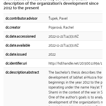
description of the organization's development since
2012 to the present
dc.contributor.advisor
Ťupek, Pavel
dc.creator
Pojarová, Rachel
dc.date.accessioned
2022-11-21T14:33:19Z
dc.date.available
2022-11-21T14:33:19Z
dc.date.issued
2022
dc.identifier.uri
http://hdl.handle.net/20.500.11956/17
dc.description.abstract
The bachelor's thesis describes the
development of Jabhat al-Nusra from i
beginnings in the year 2012 to the pr
(operating under the name Hay'at Tahr
Sham) in the context of the war in Syri
One of the author's goals is to analyz
development of the organization's na