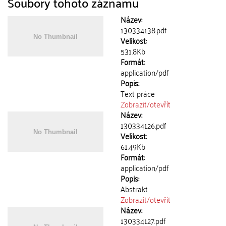
Soubory tohoto záznamu
Název:
130334138.pdf
Velikost:
531.8Kb
Formát:
application/pdf
Popis:
Text práce
Zobrazit/
otevřít
Název:
130334126.pdf
Velikost:
61.49Kb
Formát:
application/pdf
Popis:
Abstrakt
Zobrazit/
otevřít
Název:
130334127.pdf