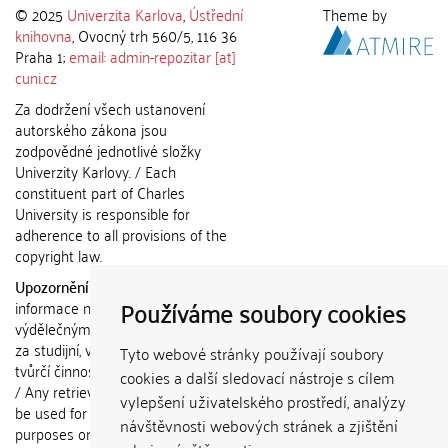
© 2025
Univerzita Karlova
,
Ústřední
Theme by
knihovna
, Ovocný trh 560/5, 116 36
Praha 1;
email: admin-repozitar [at]
cuni.cz
Za dodržení všech ustanovení
autorského zákona jsou
zodpovědné jednotlivé složky
Univerzity Karlovy. / Each
constituent part of Charles
University is responsible for
adherence to all provisions of the
copyright law.
Upozornění / Notice:
Získané
Používáme soubory cookies
informace nemohou být použity k
výdělečným účelům nebo vydávány
za studijní, vědeckou nebo jinou
Tyto webové stránky používají soubory
tvůrčí činnost jiné osoby než autora.
cookies a další sledovací nástroje s cílem
/ Any retrieved information shall not
vylepšení uživatelského prostředí, analýzy
be used for any commercial
návštěvnosti webových stránek a zjištění
purposes or claimed as results of