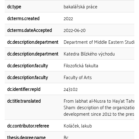
dc.type
bakalářská práce
dcterms.created
2022
dcterms.dateAccepted
2022-06-20
dc.description.department
Department of Middle Eastern Studie
dc.description.department
Katedra Blízkého východu
dc.description.faculty
Filozofická fakulta
dc.description.faculty
Faculty of Arts
dc.identifier.repId
243102
dc.title.translated
From Jabhat al-Nusra to Hay'at Tahrir 
Sham: description of the organization'
development since 2012 to the presen
dc.contributor.referee
Koláček, Jakub
thesis.degree.name
Bc.