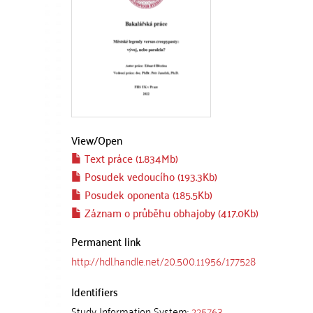
View/
Open
Text práce (1.834Mb)
Posudek vedoucího (193.3Kb)
Posudek oponenta (185.5Kb)
Záznam o průběhu obhajoby (417.0Kb)
Permanent link
http://hdl.handle.net/20.500.11956/177528
Identifiers
Study Information System:
225763