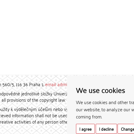
h 560/5, 116 36 Praha 1;
email: admin-repozitar [at] cuni.cz
We use cookies
povědné jednotlivé složky Univerzity Karlovy. / Each constituent
all provisions of the copyright law.
We use cookies and other tr
užity k výdělečným účelům nebo vydávány za studijní, vědeckou
our website, to analyze our w
etrieved information shall not be used for any commercial purposes
coming from.
creative activities of any person other than the author.
I agree
I decline
Change