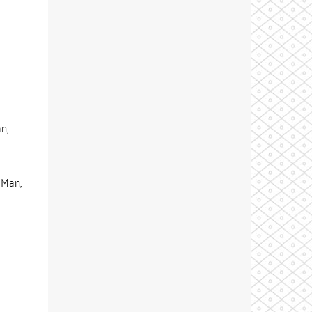
n,
 Man,