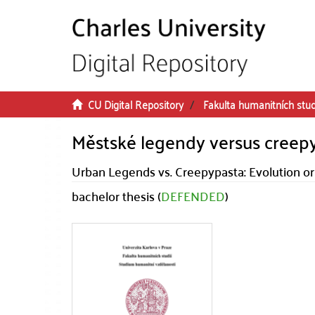
Skip to main content
CU Digital Repository
Fakulta humanitních stud
Městské legendy versus creepy
Urban Legends vs. Creepypasta: Evolution or 
bachelor thesis (
DEFENDED
)