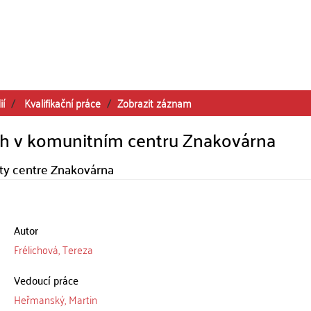
ií
Kvalifikační práce
Zobrazit záznam
ích v komunitním centru Znakovárna
ity centre Znakovárna
Autor
Frélichová, Tereza
Vedoucí práce
Heřmanský, Martin