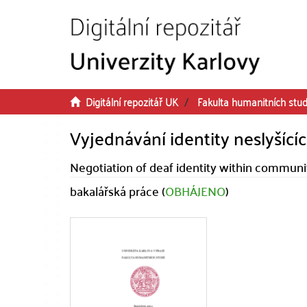
Přeskočit na obsah
Digitální repozitář UK
Fakulta humanitních stud
Vyjednávání identity neslyšíc
Negotiation of deaf identity within commun
bakalářská práce (
OBHÁJENO
)