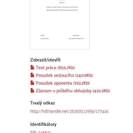
Zobrazit/
otevřít
Text práce (856.7Kb)
Posudek vedoucího (140.8Kb)
Posudek oponenta (192.2Kb)
Záznam o průběhu obhajoby (416.9Kb)
Trvalý odkaz
http://hdl.handle.net/20.500.11956/177416
Identifikátory
SIS:
245571