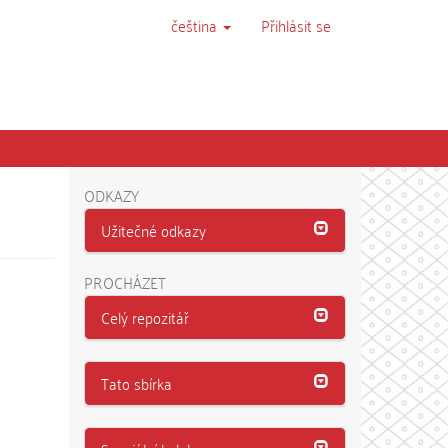
čeština
Přihlásit se
ODKAZY
Užitečné odkazy
PROCHÁZET
Celý repozitář
Tato sbírka