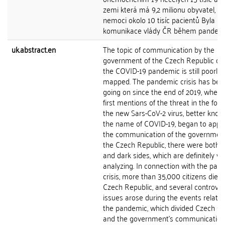
zemi která má 9,2 milionu obyvatel, p
nemoci okolo 10 tisíc pacientů Byla
komunikace vlády ČR během pandemie
uk.abstract.en
The topic of communication by the
government of the Czech Republic du
the COVID-19 pandemic is still poorly
mapped. The pandemic crisis has bee
going on since the end of 2019, when 
first mentions of the threat in the for
the new Sars-CoV-2 virus, better know
the name of COVID-19, began to appea
the communication of the government
the Czech Republic, there were both b
and dark sides, which are definitely w
analyzing. In connection with the pan
crisis, more than 35,000 citizens died 
Czech Republic, and several controver
issues arose during the events related
the pandemic, which divided Czech soc
and the government's communication