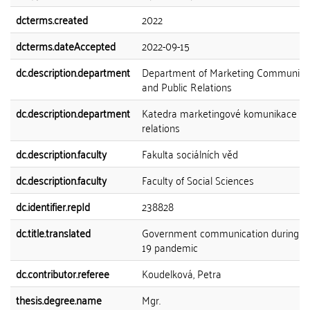
dcterms.created
2022
dcterms.dateAccepted
2022-09-15
dc.description.department
Department of Marketing Communica
and Public Relations
dc.description.department
Katedra marketingové komunikace a p
relations
dc.description.faculty
Fakulta sociálních věd
dc.description.faculty
Faculty of Social Sciences
dc.identifier.repId
238828
dc.title.translated
Government communication during C
19 pandemic
dc.contributor.referee
Koudelková, Petra
thesis.degree.name
Mgr.