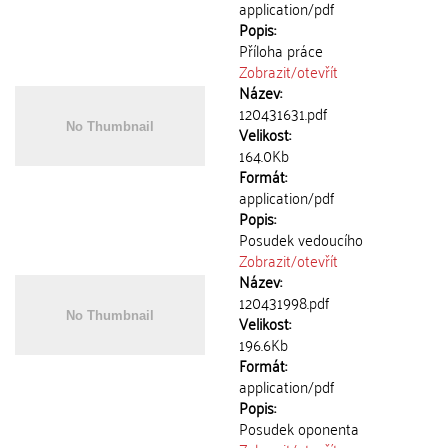
application/pdf
Popis:
Příloha práce
Zobrazit/
otevřít
Název:
120431631.pdf
Velikost:
164.0Kb
Formát:
application/pdf
Popis:
Posudek vedoucího
Zobrazit/
otevřít
Název:
120431998.pdf
Velikost:
196.6Kb
Formát:
application/pdf
Popis:
Posudek oponenta