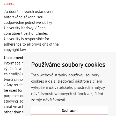
cuni.cz
Za dodržení všech ustanovení
autorského zákona jsou
zodpovědné jednotlivé složky
Univerzity Karlovy. / Each
constituent part of Charles
University is responsible for
adherence to all provisions of the
copyright law.
Upozornění / Notice:
Získané
Používáme soubory cookies
informace nemohou být použity k
výdělečným účelům nebo vydávány
za studijní, vědeckou nebo jinou
Tyto webové stránky používají soubory
tvůrčí činnost jiné osoby než autora.
cookies a další sledovací nástroje s cílem
/ Any retrieved information shall not
vylepšení uživatelského prostředí, analýzy
be used for any commercial
návštěvnosti webových stránek a zjištění
purposes or claimed as results of
zdroje návštěvnosti.
studying, scientific or any other
creative activities of any person
Souhlasím
other than the author.