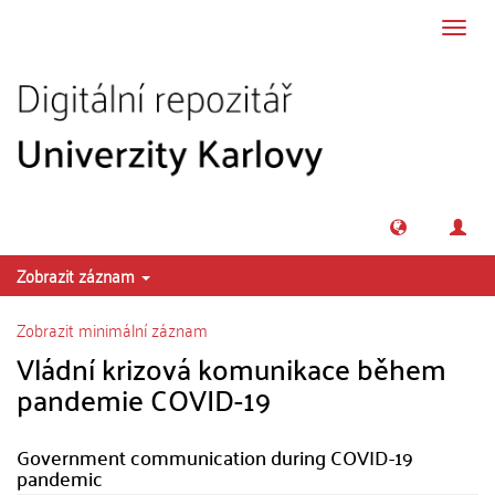
Přeskočit na obsah
Přepn
navig
Zobrazit záznam
Zobrazit minimální záznam
Vládní krizová komunikace během
pandemie COVID-19
Government communication during COVID-19
pandemic