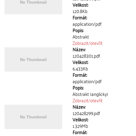
Velikost:
120.8Kb
Formát:
application/pdf
Popis:
Abstrakt
Zobrazit/
otevřít
Název:
120428301.pdf
Velikost:
6.433Kb
Formát:
application/pdf
Popis:
Abstrakt (anglicky)
Zobrazit/
otevřít
Název:
120428299.pdf
Velikost:
1.329Mb
Formát: