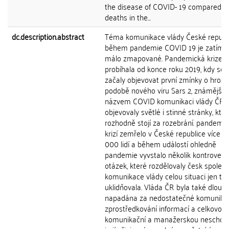
the disease of COVID- 19 compared to
deaths in the...
dc.description.abstract
Téma komunikace vlády České republ
během pandemie COVID 19 je zatím s
málo zmapované. Pandemická krize
probíhala od konce roku 2019, kdy se 
začaly objevovat první zmínky o hrozb
podobě nového viru Sars 2, známějšíh
názvem COVID komunikaci vlády ČR 
objevovaly světlé i stinné stránky, kter
rozhodně stojí za rozebrání. pandemi
krizí zemřelo v České republice více n
000 lidí a během událostí ohledně
pandemie vyvstalo několik kontroverz
otázek, které rozdělovaly česk společn
komunikace vlády celou situaci jen tě
uklidňovala. Vláda ČR byla také dlou
napadána za nedostatečné komunika
zprostředkování informací a celkovou
komunikační a manažerskou neschopn