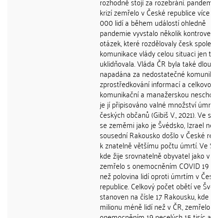
rozhodně stojí za rozebrání. pandemi
krizí zemřelo v České republice více n
000 lidí a během událostí ohledně
pandemie vyvstalo několik kontroverz
otázek, které rozdělovaly česk společn
komunikace vlády celou situaci jen tě
uklidňovala. Vláda ČR byla také dlou
napadána za nedostatečné komunika
zprostředkování informací a celkovou
komunikační a manažerskou neschopn
je jí připisováno valné množství úmrtí
českých občanů (Gibiš V., 2021). Ve sr
se zeměmi jako je Švédsko, Izrael ne
sousední Rakousko došlo v České rep
k znatelně většímu počtu úmrtí. Ve Šv
kde žije srovnatelně obyvatel jako v Č
zemřelo s onemocněním COVID 19 m
než polovina lidí oproti úmrtím v Česk
republice. Celkový počet obětí ve Švéd
stanoven na čísle 17 Rakousku, kde žij
milionu méně lidí než v ČR, zemřelo v
onemocněním 19 necelých 15 tisíc a v l