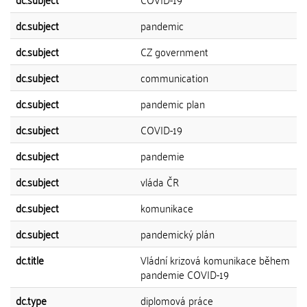
dc.subject
pandemic
dc.subject
CZ government
dc.subject
communication
dc.subject
pandemic plan
dc.subject
COVID-19
dc.subject
pandemie
dc.subject
vláda ČR
dc.subject
komunikace
dc.subject
pandemický plán
dc.title
Vládní krizová komunikace během
pandemie COVID-19
dc.type
diplomová práce