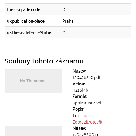
thesis.grade.code
D
uk.publication-place
Praha
uk.thesis.defenceStatus
O
Soubory tohoto záznamu
Název:
120428290.pdf
Velikost:
4.216Mb
Formát:
application/pdf
Popis:
Text práce
Zobrazit/
otevřít
Název:
120428300.pdf