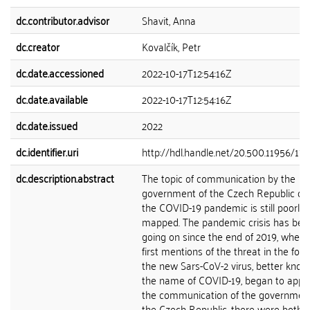
dc.contributor.advisor
Shavit, Anna
dc.creator
Kovalčík, Petr
dc.date.accessioned
2022-10-17T12:54:16Z
dc.date.available
2022-10-17T12:54:16Z
dc.date.issued
2022
dc.identifier.uri
http://hdl.handle.net/20.500.11956/17
dc.description.abstract
The topic of communication by the
government of the Czech Republic du
the COVID-19 pandemic is still poorly
mapped. The pandemic crisis has bee
going on since the end of 2019, when 
first mentions of the threat in the for
the new Sars-CoV-2 virus, better know
the name of COVID-19, began to appea
the communication of the government
the Czech Republic, there were both b