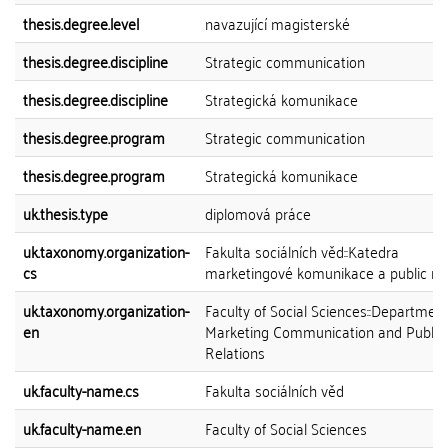
thesis.degree.level
navazující magisterské
thesis.degree.discipline
Strategic communication
thesis.degree.discipline
Strategická komunikace
thesis.degree.program
Strategic communication
thesis.degree.program
Strategická komunikace
uk.thesis.type
diplomová práce
uk.taxonomy.organization-
Fakulta sociálních věd::Katedra
cs
marketingové komunikace a public rel
uk.taxonomy.organization-
Faculty of Social Sciences::Department
en
Marketing Communication and Public
Relations
uk.faculty-name.cs
Fakulta sociálních věd
uk.faculty-name.en
Faculty of Social Sciences