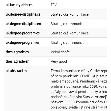
uk.faculty-abbr.cs
FSV
uk.degree-discipline.cs
Strategická komunikace
uk.degree-discipline.en
Strategic communication
uk.degree-program.cs
Strategická komunikace
uk.degree-program.en
Strategic communication
thesis.grade.cs
Velmi dobře
thesis.grade.en
Very good
uk.abstract.cs
Téma komunikace vlády České republ
během pandemie COVID 19 je zatím s
málo zmapované. Pandemická krize
probíhala od konce roku 2019, kdy se 
začaly objevovat první zmínky o hrozb
podobě nového viru Sars 2, známějšíh
názvem COVID komunikaci vlády ČR 
objevovaly světlé i stinné stránky, kter