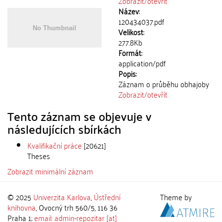
Zobrazit/
otevřít
Název:
120434037.pdf
Velikost:
277.8Kb
Formát:
application/pdf
Popis:
Záznam o průběhu obhajoby
Zobrazit/
otevřít
Tento záznam se objevuje v
následujících sbírkách
Kvalifikační práce
[20621]
Theses
Zobrazit minimální záznam
© 2025
Univerzita Karlova
,
Ústřední
Theme by
knihovna
, Ovocný trh 560/5, 116 36
Praha 1;
email: admin-repozitar [at]