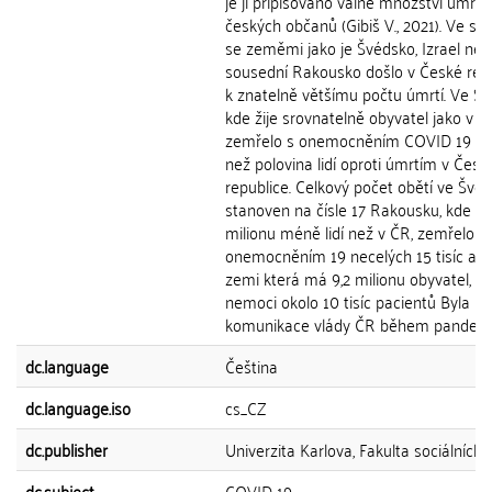
je jí připisováno valné množství úmrtí
českých občanů (Gibiš V., 2021). Ve sr
se zeměmi jako je Švédsko, Izrael ne
sousední Rakousko došlo v České rep
k znatelně většímu počtu úmrtí. Ve Šv
kde žije srovnatelně obyvatel jako v Č
zemřelo s onemocněním COVID 19 m
než polovina lidí oproti úmrtím v Česk
republice. Celkový počet obětí ve Švéd
stanoven na čísle 17 Rakousku, kde žij
milionu méně lidí než v ČR, zemřelo v
onemocněním 19 necelých 15 tisíc a v l
zemi která má 9,2 milionu obyvatel, p
nemoci okolo 10 tisíc pacientů Byla
komunikace vlády ČR během pandemie
dc.language
Čeština
dc.language.iso
cs_CZ
dc.publisher
Univerzita Karlova, Fakulta sociálních 
dc.subject
COVID-19