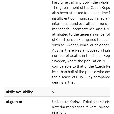
hard time calming down the whole sit
The government of the Czech Republi
also been attacked for a long time for
insufficient communication, mediation
information and overall communicati
managerial incompetence, and it is
attributed to the general number of d
of Czech citizen. Compared to countri
such as Sweden, Israel or neighboring
Austria, there was a noticeably higher
number of deaths in the Czech Republi
Sweden, where the population is
comparable to that of the Czech Repub
less than half of the people who died
the disease of COVID- 19 compared to
deaths in the...
uk.file-availability
V
uk.grantor
Univerzita Karlova, Fakulta sociálních 
Katedra marketingové komunikace a p
relations