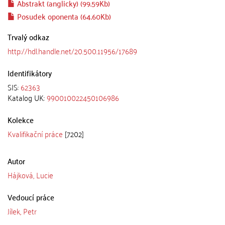
Abstrakt (anglicky) (99.59Kb)
Posudek oponenta (64.60Kb)
Trvalý odkaz
http://hdl.handle.net/20.500.11956/17689
Identifikátory
SIS:
62363
Katalog UK:
990010022450106986
Kolekce
Kvalifikační práce
[7202]
Autor
Hájková, Lucie
Vedoucí práce
Jílek, Petr