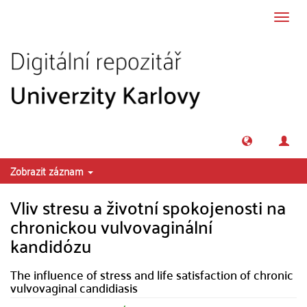
Přeskočit na obsah
Přepn
navig
Zobrazit záznam
Vliv stresu a životní spokojenosti na
chronickou vulvovaginální
kandidózu
The influence of stress and life satisfaction of chronic
vulvovaginal candidiasis