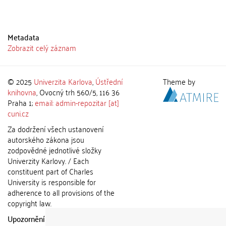
Metadata
Zobrazit celý záznam
© 2025
Univerzita Karlova
,
Ústřední
Theme by
knihovna
, Ovocný trh 560/5, 116 36
Praha 1;
email: admin-repozitar [at]
cuni.cz
Za dodržení všech ustanovení
autorského zákona jsou
zodpovědné jednotlivé složky
Univerzity Karlovy. / Each
constituent part of Charles
University is responsible for
adherence to all provisions of the
copyright law.
Upozornění / Notice:
Získané