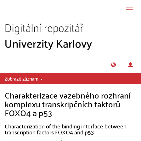
Přeskočit na obsah
Přepn
navig
Zobrazit záznam
Charakterizace vazebného rozhraní
komplexu transkripčních faktorů
FOXO4 a p53
Characterization of the binding interface between
transcription factors FOXO4 and p53