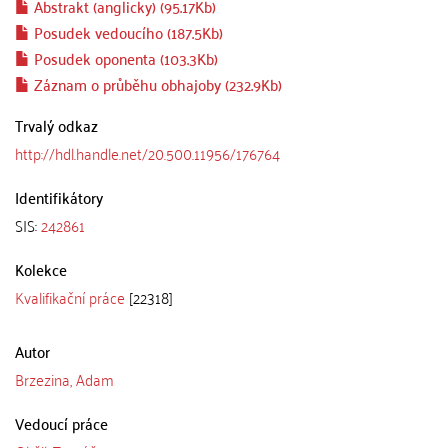
Abstrakt (anglicky) (95.17Kb)
Posudek vedoucího (187.5Kb)
Posudek oponenta (103.3Kb)
Záznam o průběhu obhajoby (232.9Kb)
Trvalý odkaz
http://hdl.handle.net/20.500.11956/176764
Identifikátory
SIS:
242861
Kolekce
Kvalifikační práce
[22318]
Autor
Brzezina, Adam
Vedoucí práce