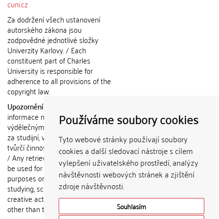
cuni.cz
Za dodržení všech ustanovení
autorského zákona jsou
zodpovědné jednotlivé složky
Univerzity Karlovy. / Each
constituent part of Charles
University is responsible for
adherence to all provisions of the
copyright law.
Upozornění / Notice:
Získané
Používáme soubory cookies
informace nemohou být použity k
výdělečným účelům nebo vydávány
za studijní, vědeckou nebo jinou
Tyto webové stránky používají soubory
tvůrčí činnost jiné osoby než autora.
cookies a další sledovací nástroje s cílem
/ Any retrieved information shall not
vylepšení uživatelského prostředí, analýzy
be used for any commercial
návštěvnosti webových stránek a zjištění
purposes or claimed as results of
zdroje návštěvnosti.
studying, scientific or any other
creative activities of any person
Souhlasím
other than the author.