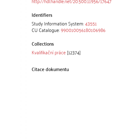
http://hdl.handle.net/20.500.11956/17647
Identifiers
Study Information System:
43551
CU Catalogue:
990010056180106986
Collections
Kvalifikační práce
[12374]
Citace dokumentu