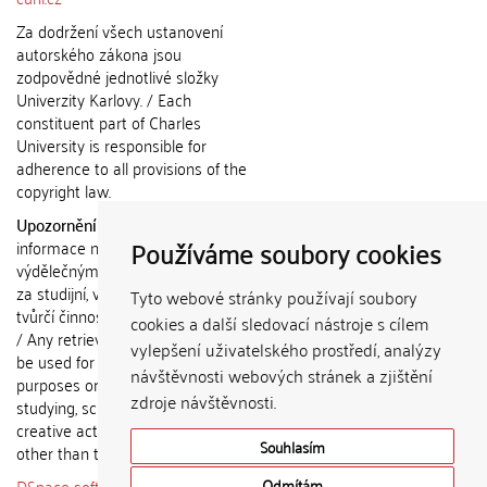
Za dodržení všech ustanovení
autorského zákona jsou
zodpovědné jednotlivé složky
Univerzity Karlovy. / Each
constituent part of Charles
University is responsible for
adherence to all provisions of the
copyright law.
Upozornění / Notice:
Získané
Používáme soubory cookies
informace nemohou být použity k
výdělečným účelům nebo vydávány
za studijní, vědeckou nebo jinou
Tyto webové stránky používají soubory
tvůrčí činnost jiné osoby než autora.
cookies a další sledovací nástroje s cílem
/ Any retrieved information shall not
vylepšení uživatelského prostředí, analýzy
be used for any commercial
návštěvnosti webových stránek a zjištění
purposes or claimed as results of
zdroje návštěvnosti.
studying, scientific or any other
creative activities of any person
Souhlasím
other than the author.
DSpace software
copyright © 2002-
Odmítám