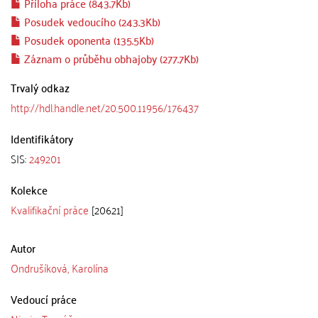
Příloha práce (843.7Kb)
Posudek vedoucího (243.3Kb)
Posudek oponenta (135.5Kb)
Záznam o průběhu obhajoby (277.7Kb)
Trvalý odkaz
http://hdl.handle.net/20.500.11956/176437
Identifikátory
SIS:
249201
Kolekce
Kvalifikační práce
[20621]
Autor
Ondrušíková, Karolína
Vedoucí práce