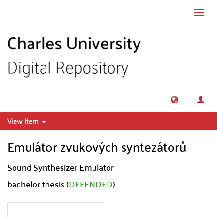
Skip to main content
Toggl
navig
View Item
Emulátor zvukových syntezátorů
Sound Synthesizer Emulator
bachelor thesis (
DEFENDED
)