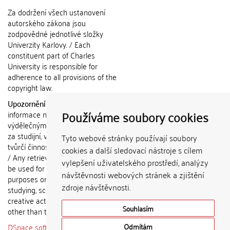
Za dodržení všech ustanovení
autorského zákona jsou
zodpovědné jednotlivé složky
Univerzity Karlovy. / Each
constituent part of Charles
University is responsible for
adherence to all provisions of the
copyright law.
Upozornění / Notice:
Získané
Používáme soubory cookies
informace nemohou být použity k
výdělečným účelům nebo vydávány
za studijní, vědeckou nebo jinou
Tyto webové stránky používají soubory
tvůrčí činnost jiné osoby než autora.
cookies a další sledovací nástroje s cílem
/ Any retrieved information shall not
vylepšení uživatelského prostředí, analýzy
be used for any commercial
návštěvnosti webových stránek a zjištění
purposes or claimed as results of
zdroje návštěvnosti.
studying, scientific or any other
creative activities of any person
Souhlasím
other than the author.
DSpace software
copyright © 2002-
Odmítám