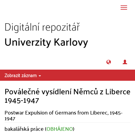
Přeskočit na obsah
Přepn
navig
Zobrazit záznam
Poválečné vysídlení Němců z Liberce
1945-1947
Postwar Expulsion of Germans from Liberec, 1945-
1947
bakalářská práce (
OBHÁJENO
)