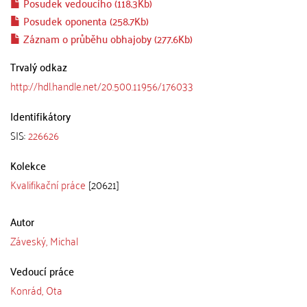
Posudek vedoucího (118.3Kb)
Posudek oponenta (258.7Kb)
Záznam o průběhu obhajoby (277.6Kb)
Trvalý odkaz
http://hdl.handle.net/20.500.11956/176033
Identifikátory
SIS:
226626
Kolekce
Kvalifikační práce
[20621]
Autor
Záveský, Michal
Vedoucí práce
Konrád, Ota