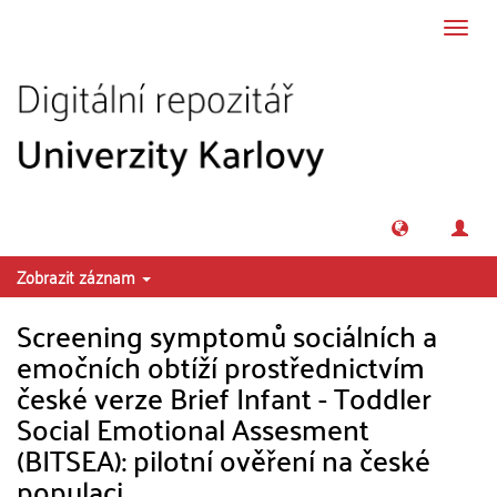
Přeskočit na obsah
Přepn
navig
Zobrazit záznam
Screening symptomů sociálních a
emočních obtíží prostřednictvím
české verze Brief Infant - Toddler
Social Emotional Assesment
(BITSEA): pilotní ověření na české
populaci