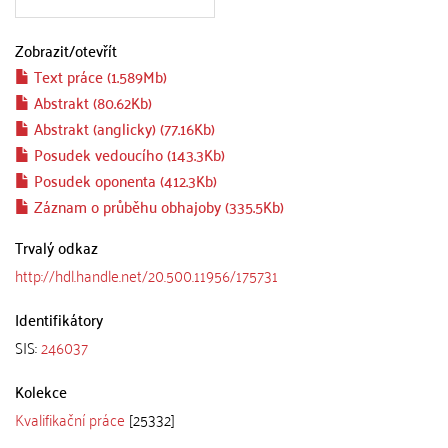
Zobrazit/
otevřít
Text práce (1.589Mb)
Abstrakt (80.62Kb)
Abstrakt (anglicky) (77.16Kb)
Posudek vedoucího (143.3Kb)
Posudek oponenta (412.3Kb)
Záznam o průběhu obhajoby (335.5Kb)
Trvalý odkaz
http://hdl.handle.net/20.500.11956/175731
Identifikátory
SIS:
246037
Kolekce
Kvalifikační práce
[25332]