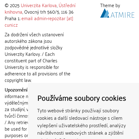
© 2025
Univerzita Karlova
,
Ústřední
Theme by
knihovna
, Ovocný trh 560/5, 116 36
Praha 1;
email: admin-repozitar [at]
cuni.cz
Za dodržení všech ustanovení
autorského zákona jsou
zodpovědné jednotlivé složky
Univerzity Karlovy. / Each
constituent part of Charles
University is responsible for
adherence to all provisions of the
copyright law.
Upozornění / Notice:
Získané
Používáme soubory cookies
informace nemohou být použity k
výdělečným účelům nebo vydávány
za studijní, vědeckou nebo jinou
Tyto webové stránky používají soubory
tvůrčí činnost jiné osoby než autora.
cookies a další sledovací nástroje s cílem
/ Any retrieved information shall not
vylepšení uživatelského prostředí, analýzy
be used for any commercial
návštěvnosti webových stránek a zjištění
purposes or claimed as results of