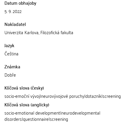
Datum obhajoby
5. 9. 2022
Nakladatel
Univerzita Karlova, Filozofická fakulta
Jazyk
Čeština
Známka
Dobře
Klíčová slova (česky)
socio-emoční vývoj|neurovývojové poruchy|dotazník|screening
Klíčová slova (anglicky)
socio-emotional development|neurodevelopmental
disorders|questionnaire|screening