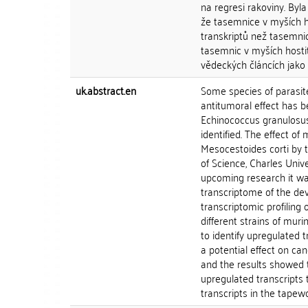
na regresi rakoviny. Byl
že tasemnice v myších h
transkriptů než tasemnic
tasemnic v myších hostit
vědeckých článcích jako 
uk.abstract.en
Some species of parasites
antitumoral effect has 
Echinococcus granulosus
identified. The effect 
Mesocestoides corti by 
of Science, Charles Uni
upcoming research it wa
transcriptome of the dev
transcriptomic profiling
different strains of mur
to identify upregulated 
a potential effect on ca
and the results showed 
upregulated transcripts 
transcripts in the tapew