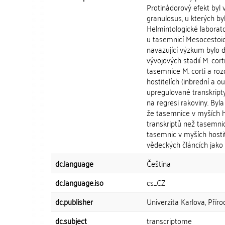
Protinádorový efekt byl
granulosus, u kterých by
Helmintologické laborat
u tasemnicí Mesocestoi
navazující výzkum bylo 
vývojových stadií M. cor
tasemnice M. corti a roz
hostitelích (inbrední a
upregulované transkripty
na regresi rakoviny. Byl
že tasemnice v myších h
transkriptů než tasemnic
tasemnic v myších hostit
vědeckých článcích jako 
dc.language
Čeština
dc.language.iso
cs_CZ
dc.publisher
Univerzita Karlova, Přír
dc.subject
transcriptome