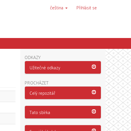
čeština
Přihlásit se
ODKAZY
Užitečné odkazy
PROCHÁZET
Celý repozitář
Tato sbírka