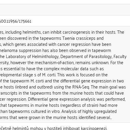
.500.11956/175661
, including helminths, can inhibit carcinogenesis in their hosts. The
been discovered in the tapeworms Taenia crassiceps and
, which genes associated with cancer regression have been
of melanoma suppression has also been observed in tapeworm
the Laboratory of Helminthology, Department of Parasitology, Faculty
versity, however the mechanism-of-action, remains unknown. For the
s essential to have the complex molecular data such as
elopmental stage s of M. corti. This work is focused on the
 of the tapeworm M. corti and the differential gene expression in two
ine hosts (inbred and outbred) using the RNA-Seq. The main goal was
transcripts in the tapeworms from the murine hosts that could have
ncer regression. Differential gene expression analysis was performed,
that tapeworms in murine hosts (regardless of strain) had more
than tapeworms cultured in vitro. Analysis of highly upregulated
orms that were grown in the murine hosts identified several...
četně helmintů mohou v hostiteli inhibovat karcinogenezi.