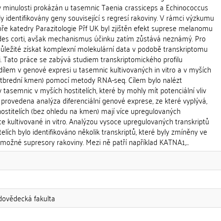
 v minulosti prokázán u tasemnic Taenia crassiceps a Echinococcus
ly identifikovány geny související s regresí rakoviny. V rámci výzkumu
oře katedry Parazitologie Přf UK byl zjištěn efekt suprese melanomu
des corti, avšak mechanismus účinku zatím zůstává neznámý. Pro
důležité získat komplexní molekulární data v podobě transkriptomu
ti. Tato práce se zabývá studiem transkriptomického profilu
dílem v genové expresi u tasemnic kultivovaných in vitro a v myších
 outbrední kmen) pomocí metody RNA-seq. Cílem bylo nalézt
 tasemnic v myších hostitelích, které by mohly mít potenciální vliv
a provedena analýza diferenciální genové exprese, ze které vyplývá,
ostitelích (bez ohledu na kmen) mají více upregulovaných
e kultivované in vitro. Analýzou vysoce upregulovaných transkriptů
elích bylo identifikováno několik transkriptů, které byly zmíněny ve
možné supresory rakoviny. Mezi ně patří například KATNA1,...
odovědecká fakulta