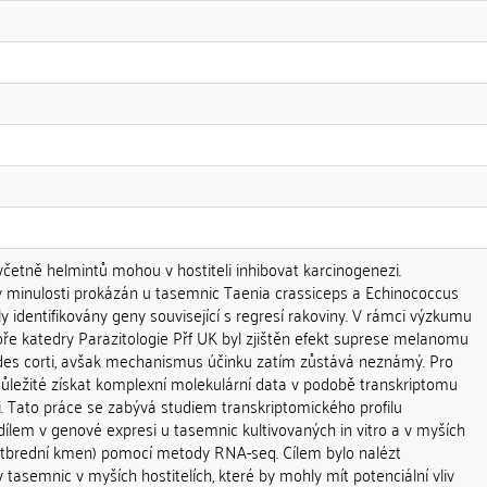
četně helmintů mohou v hostiteli inhibovat karcinogenezi.
 v minulosti prokázán u tasemnic Taenia crassiceps a Echinococcus
ly identifikovány geny související s regresí rakoviny. V rámci výzkumu
oře katedry Parazitologie Přf UK byl zjištěn efekt suprese melanomu
des corti, avšak mechanismus účinku zatím zůstává neznámý. Pro
důležité získat komplexní molekulární data v podobě transkriptomu
ti. Tato práce se zabývá studiem transkriptomického profilu
dílem v genové expresi u tasemnic kultivovaných in vitro a v myších
 outbrední kmen) pomocí metody RNA-seq. Cílem bylo nalézt
 tasemnic v myších hostitelích, které by mohly mít potenciální vliv