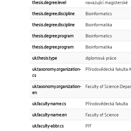
thesis.degree.level
navazující magisterské
thesis.degree.discipline
Bioinformatics
thesis.degree.discipline
Bioinformatika
thesis.degree.program
Bioinformatics
thesis.degree.program
Bioinformatika
uk.thesis.type
diplomová práce
uk.taxonomy.organization-
Přírodovědecká fakulta::
cs
uk.taxonomy.organization-
Faculty of Science::Depa
en
uk.faculty-name.cs
Přírodovědecká fakulta
uk.faculty-name.en
Faculty of Science
uk.faculty-abbr.cs
PřF