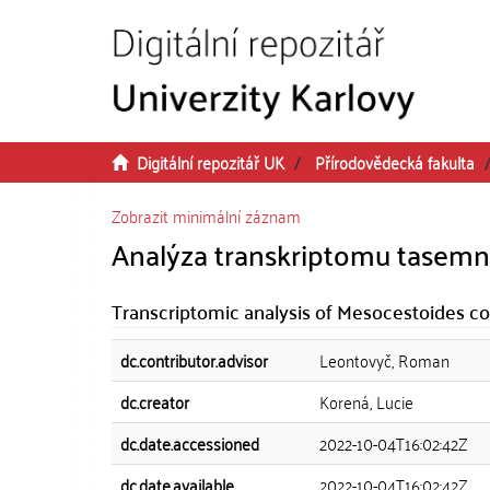
Přeskočit na obsah
Digitální repozitář UK
Přírodovědecká fakulta
Zobrazit minimální záznam
Analýza transkriptomu tasemni
Transcriptomic analysis of Mesocestoides co
dc.contributor.advisor
Leontovyč, Roman
dc.creator
Korená, Lucie
dc.date.accessioned
2022-10-04T16:02:42Z
dc.date.available
2022-10-04T16:02:42Z