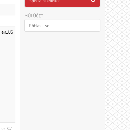
Speciální kolekce
MŮJ ÚČET
Přihlásit se
en_US
cs_CZ