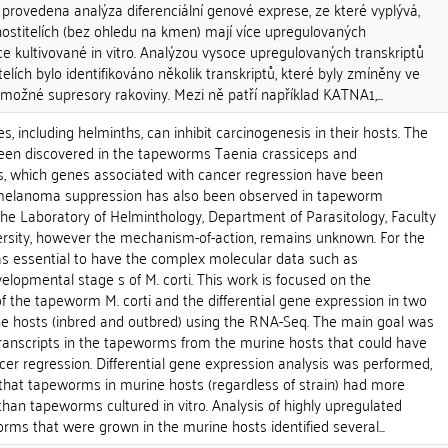
a provedena analýza diferenciální genové exprese, ze které vyplývá,
ostitelích (bez ohledu na kmen) mají více upregulovaných
e kultivované in vitro. Analýzou vysoce upregulovaných transkriptů
elích bylo identifikováno několik transkriptů, které byly zmíněny ve
možné supresory rakoviny. Mezi ně patří například KATNA1,...
, including helminths, can inhibit carcinogenesis in their hosts. The
been discovered in the tapeworms Taenia crassiceps and
, which genes associated with cancer regression have been
of melanoma suppression has also been observed in tapeworm
the Laboratory of Helminthology, Department of Parasitology, Faculty
versity, however the mechanism-of-action, remains unknown. For the
s essential to have the complex molecular data such as
elopmental stage s of M. corti. This work is focused on the
 of the tapeworm M. corti and the differential gene expression in two
ine hosts (inbred and outbred) using the RNA-Seq. The main goal was
transcripts in the tapeworms from the murine hosts that could have
ncer regression. Differential gene expression analysis was performed,
that tapeworms in murine hosts (regardless of strain) had more
than tapeworms cultured in vitro. Analysis of highly upregulated
orms that were grown in the murine hosts identified several...