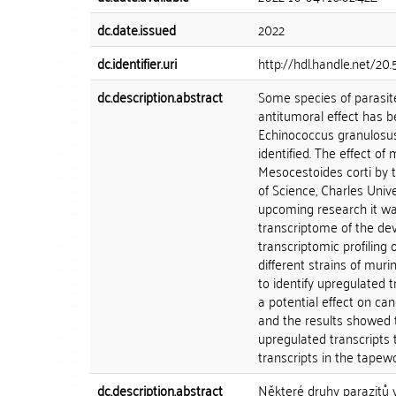
dc.date.issued
2022
dc.identifier.uri
http://hdl.handle.net/20
dc.description.abstract
Some species of parasites
antitumoral effect has 
Echinococcus granulosus
identified. The effect 
Mesocestoides corti by 
of Science, Charles Uni
upcoming research it wa
transcriptome of the dev
transcriptomic profiling
different strains of mur
to identify upregulated 
a potential effect on ca
and the results showed 
upregulated transcripts 
transcripts in the tapew
dc.description.abstract
Některé druhy parazitů v