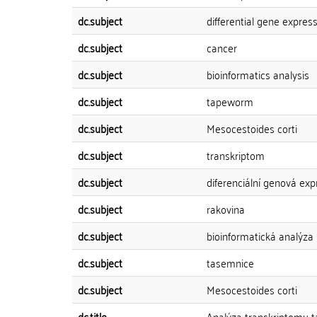
dc.subject
differential gene expres
dc.subject
cancer
dc.subject
bioinformatics analysis
dc.subject
tapeworm
dc.subject
Mesocestoides corti
dc.subject
transkriptom
dc.subject
diferenciální genová exp
dc.subject
rakovina
dc.subject
bioinformatická analýza
dc.subject
tasemnice
dc.subject
Mesocestoides corti
dc.title
Analýza transkriptomu 