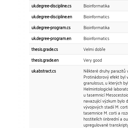
uk.degree-discipline.cs
Bioinformatika
uk.degree-discipline.en
Bioinformatics
uk.degree-program.cs
Bioinformatika
uk.degree-program.en
Bioinformatics
thesis.grade.cs
Velmi dobře
thesis.grade.en
Very good
uk.abstract.cs
Některé druhy parazitů v
Protinádorový efekt byl
granulosus, u kterých by
Helmintologické laborat
u tasemnicí Mesocestoi
navazující výzkum bylo 
vývojových stadií M. cor
tasemnice M. corti a roz
hostitelích (inbrední a
upregulované transkripty