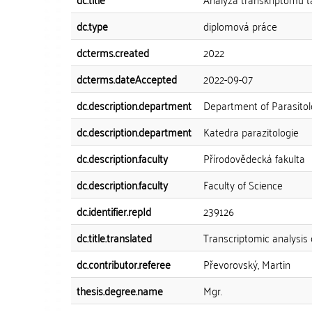
dc.type
diplomová práce
dcterms.created
2022
dcterms.dateAccepted
2022-09-07
dc.description.department
Department of Parasito
dc.description.department
Katedra parazitologie
dc.description.faculty
Přírodovědecká fakulta
dc.description.faculty
Faculty of Science
dc.identifier.repId
239126
dc.title.translated
Transcriptomic analysis 
dc.contributor.referee
Převorovský, Martin
thesis.degree.name
Mgr.