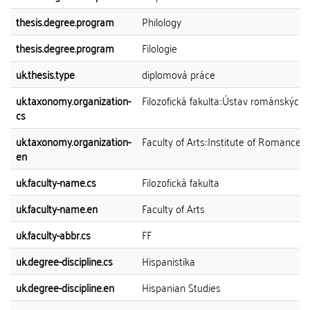
thesis.degree.program
Philology
thesis.degree.program
Filologie
uk.thesis.type
diplomová práce
uk.taxonomy.organization-
Filozofická fakulta::Ústav románských s
cs
uk.taxonomy.organization-
Faculty of Arts::Institute of Romance 
en
uk.faculty-name.cs
Filozofická fakulta
uk.faculty-name.en
Faculty of Arts
uk.faculty-abbr.cs
FF
uk.degree-discipline.cs
Hispanistika
uk.degree-discipline.en
Hispanian Studies