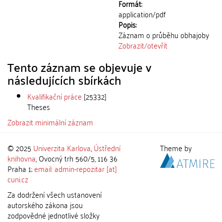
Formát:
application/pdf
Popis:
Záznam o průběhu obhajoby
Zobrazit/
otevřít
Tento záznam se objevuje v
následujících sbírkách
Kvalifikační práce
[25332]
Theses
Zobrazit minimální záznam
© 2025
Univerzita Karlova
,
Ústřední
Theme by
knihovna
, Ovocný trh 560/5, 116 36
Praha 1;
email: admin-repozitar [at]
cuni.cz
Za dodržení všech ustanovení
autorského zákona jsou
zodpovědné jednotlivé složky