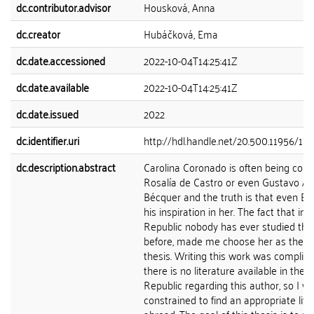
dc.contributor.advisor
Housková, Anna
dc.creator
Hubáčková, Ema
dc.date.accessioned
2022-10-04T14:25:41Z
dc.date.available
2022-10-04T14:25:41Z
dc.date.issued
2022
dc.identifier.uri
http://hdl.handle.net/20.500.11956/17
dc.description.abstract
Carolina Coronado is often being com
Rosalía de Castro or even Gustavo Ad
Bécquer and the truth is that even B
his inspiration in her. The fact that in
Republic nobody has ever studied thi
before, made me choose her as the s
thesis. Writing this work was complica
there is no literature available in the 
Republic regarding this author, so I w
constrained to find an appropriate lite