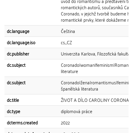
úvod do romantismu a předtavení tří 
romantických autorů, současníků Caro
Coronado, v jejichž tvorbě budeme hl
romantické prvky, které dokážeme na v
dc.language
Čeština
dc.language.iso
cs_CZ
dc.publisher
Univerzita Karlova, Filozofická fakulta
dc.subject
Coronado|woman|feminism|Romantic
literature
dc.subject
Coronado|žena|romantismus|feminis
španělská literatura
dc.title
ŽIVOT A DÍLO CAROLINY CORONAD
dc.type
diplomová práce
dcterms.created
2022