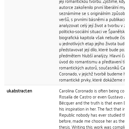
její romantickou tvorbu. Zjistíme, kdy a
autorce zakořenilo první liberální myšl
seznámíme se s originálním způsobe
veršů, s prvními básněmi a publikací
analyzovat celý její život a tvorbu v zá
politicko-sociální situaci ve Španělsku.
biografická kapitola však nebude čistě
u jednotlivých etap jejího života bud
představovat její dílo, které bude pozdě
předmětem hlubší analýzy. Hlavní část
úvod do romantismu a předtavení tří 
romantických autorů, současníků Caro
Coronado, v jejichž tvorbě budeme hl
romantické prvky, které dokážeme na v
uk.abstract.en
Carolina Coronado is often being com
Rosalía de Castro or even Gustavo Ad
Bécquer and the truth is that even B
his inspiration in her. The fact that in
Republic nobody has ever studied thi
before, made me choose her as the s
thesis. Writing this work was complica