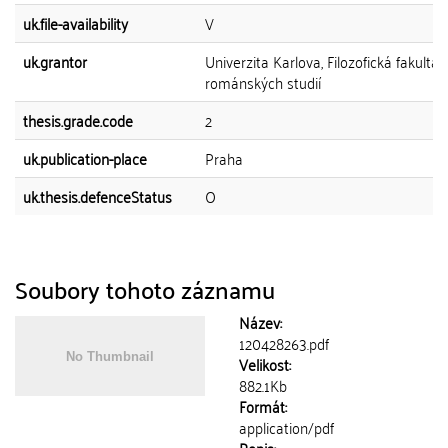
uk.file-availability
V
uk.grantor
Univerzita Karlova, Filozofická fakulta,
románských studií
thesis.grade.code
2
uk.publication-place
Praha
uk.thesis.defenceStatus
O
Soubory tohoto záznamu
Název:
120428263.pdf
Velikost:
882.1Kb
Formát:
application/pdf