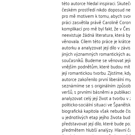
této autorce hledal inspiraci. Skutečnos
českém prostředí nikdo doposud nevěn
pro mě motivem k tomu, abych svou 
práci zasvětila právě Carolině Corona
komplikací pro mě byl fakt, že v České
neexistuje žádná literatura, která by s
věnovala. Cílem této práce je krátce p
autorku a analyzovat její dílo v závislo
jiných významných romantických autor
současníků. Budeme se věnovat jejímu
vnějším podnětům, které budou mít poz
její romantickou tvorbu. Zjistíme, kdy a
autorce zakořenilo první liberální myšl
seznámíme se s originálním způsobe
veršů, s prvními básněmi a publikací
analyzovat celý její život a tvorbu v zá
politicko-sociální situaci ve Španělsku.
biografická kapitola však nebude čistě
u jednotlivých etap jejího života bud
představovat její dílo, které bude pozdě
předmětem hlubší analýzy. Hlavní část