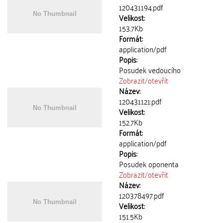
120431194.pdf
Velikost:
153.7Kb
Formát:
application/pdf
Popis:
Posudek vedoucího
Zobrazit/
otevřít
Název:
120431121.pdf
Velikost:
152.7Kb
Formát:
application/pdf
Popis:
Posudek oponenta
Zobrazit/
otevřít
Název:
120378497.pdf
Velikost:
151.5Kb