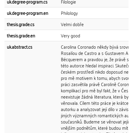
uk.degree-program.cs
Filologie
uk.degree-program.en
Philology
thesis.grade.cs
Velmi dobře
thesis.grade.en
Very good
uk.abstract.cs
Carolina Coronado někdy bývá srovná
Rosalíou de Castro a s Gustavem Ad
Bécquerem a pravdou je, že právě sá
této autorce hledal inspiraci. Skutečnos
českém prostředí nikdo doposud nevěn
pro mě motivem k tomu, abych svou 
práci zasvětila právě Carolině Corona
komplikací pro mě byl fakt, že v České
neexistuje žádná literatura, která by s
věnovala. Cílem této práce je krátce p
autorku a analyzovat její dílo v závislo
jiných významných romantických autor
současníků. Budeme se věnovat jejímu
vnějším podnětům, které budou mít poz