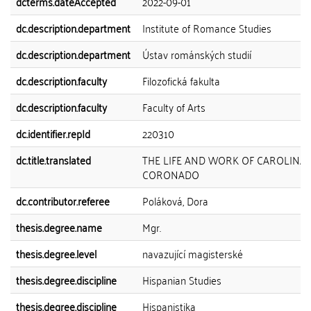
dcterms.dateAccepted
2022-09-01
dc.description.department
Institute of Romance Studies
dc.description.department
Ústav románských studií
dc.description.faculty
Filozofická fakulta
dc.description.faculty
Faculty of Arts
dc.identifier.repId
220310
dc.title.translated
THE LIFE AND WORK OF CAROLINA
CORONADO
dc.contributor.referee
Poláková, Dora
thesis.degree.name
Mgr.
thesis.degree.level
navazující magisterské
thesis.degree.discipline
Hispanian Studies
thesis.degree.discipline
Hispanistika